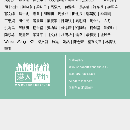
屈穎妍
|
張瑞蓮
|
顧敏康
|
《港人講地》編輯室
|
焦點短打
|
一周圈點
|
周末短打
|
劉炳章
|
梁世民
|
馬浩文
|
何濼生
|
原姿晴
|
許紹基
|
麥國華
|
郭文緯
|
錢一帆
|
秦島
|
胡曉明
|
周浩鼎
|
田北辰
|
鄔滿海
|
季霆剛
|
王惠貞
|
周伯展
|
潘麗瓊
|
葉慶寧
|
陳建強
|
馬恩國
|
周全浩
|
方舟
|
洪為民
|
鄧淑明
|
楊全盛
|
黃均瑜
|
錢志庸
|
劉國勳
|
柯創盛
|
洪錦鉉
|
陸頌雄
|
黃麗芳
|
嚴建平
|
甘文鋒
|
杜礎圻
|
健良
|
聶廣男
|
盧展常
|
Winter Wong
|
K2
|
梁文新
|
羅崑
|
姚銘
|
陳志豪
|
精選文章
|
林奮強
|
囍雨
© 港人講地
電郵: speakout@speakout.hk
傳真: 85228041301
All rights reserved.
版權所有 不得轉載