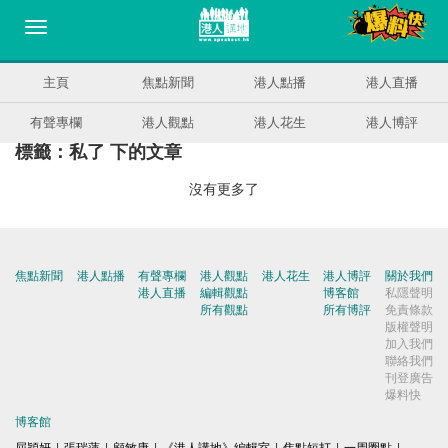
主頁
焦點新聞
港人點播
港人直播
有聲專欄
港人觀點
港人花生
港人博評
標籤：私了 下的文章
沒有更多了
焦點新聞
港人點播
有聲專欄
港人觀點
港人花生
港人博評
關於我們
港人直播
編輯觀點
博客館
私隱聲明
所有觀點
所有博評
免責條款
版權聲明
加入我們
聯絡我們
刊登廣告
爆料快
博客館