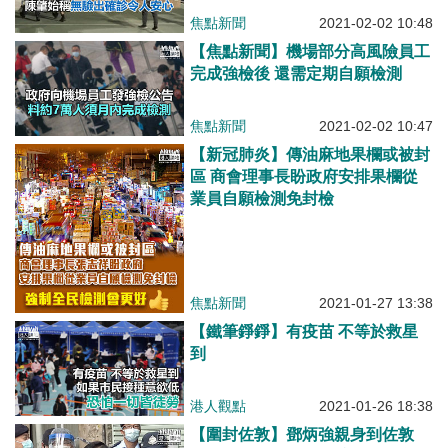
焦點新聞
2021-02-02 10:48
【焦點新聞】機場部分高風險員工
完成強檢後 還需定期自願檢測
焦點新聞
2021-02-02 10:47
【新冠肺炎】傳油麻地果欄或被封
區 商會理事長盼政府安排果欄從
業員自願檢測免封檢
焦點新聞
2021-01-27 13:38
【鐵筆錚錚】有疫苗 不等於救星
到
港人觀點
2021-01-26 18:38
【圍封佐敦】鄧炳強親身到佐敦