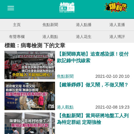
主頁
焦點新聞
港人點播
港人直播
有聲專欄
港人觀點
港人花生
港人博評
標籤：病毒檢測 下的文章
【新聞睇真啲】追查感染源！從付
款記錄中找線索
焦點新聞
2021-02-10 20:10
【鐵筆錚錚】做又鬧，不做又鬧？
港人觀點
2021-02-08 19:23
【焦點新聞】當局研將地盤工人列
為特定群組 定期強檢