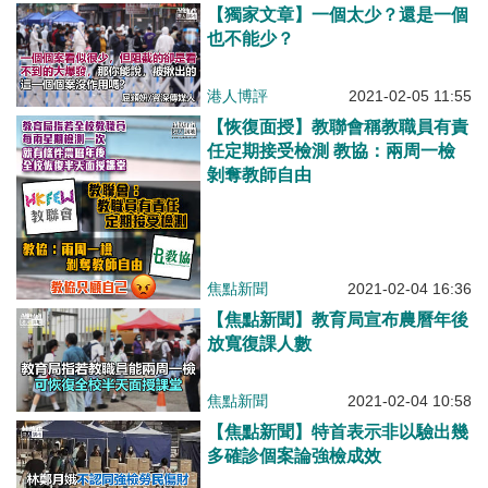
【獨家文章】一個太少？還是一個
也不能少？
港人博評
2021-02-05 11:55
【恢復面授】教聯會稱教職員有責
任定期接受檢測 教協：兩周一檢
剝奪教師自由
焦點新聞
2021-02-04 16:36
【焦點新聞】教育局宣布農曆年後
放寬復課人數
焦點新聞
2021-02-04 10:58
【焦點新聞】特首表示非以驗出幾
多確診個案論強檢成效