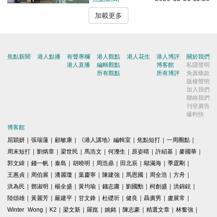
加載更多
焦點新聞
港人點播
有聲專欄
港人觀點
港人花生
港人博評
關於我們
港人直播
編輯觀點
博客館
私隱聲明
所有觀點
所有博評
免責條款
版權聲明
加入我們
聯絡我們
刊登廣告
爆料快
博客館
屈穎妍
|
張瑞蓮
|
顧敏康
|
《港人講地》編輯室
|
焦點短打
|
一周圈點
|
周末短打
|
劉炳章
|
梁世民
|
馬浩文
|
何濼生
|
原姿晴
|
許紹基
|
麥國華
|
郭文緯
|
錢一帆
|
秦島
|
胡曉明
|
周浩鼎
|
田北辰
|
鄔滿海
|
季霆剛
|
王惠貞
|
周伯展
|
潘麗瓊
|
葉慶寧
|
陳建強
|
馬恩國
|
周全浩
|
方舟
|
洪為民
|
鄧淑明
|
楊全盛
|
黃均瑜
|
錢志庸
|
劉國勳
|
柯創盛
|
洪錦鉉
|
陸頌雄
|
黃麗芳
|
嚴建平
|
甘文鋒
|
杜礎圻
|
健良
|
聶廣男
|
盧展常
|
Winter Wong
|
K2
|
梁文新
|
羅崑
|
姚銘
|
陳志豪
|
精選文章
|
林奮強
|