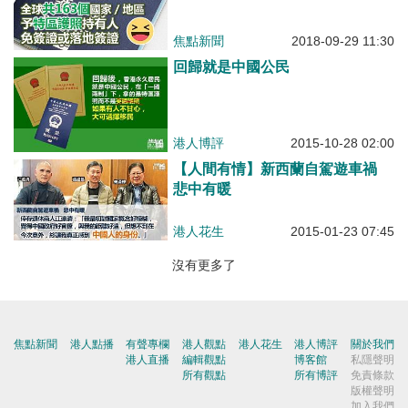
焦點新聞
2018-09-29 11:30
回歸就是中國公民
港人博評
2015-10-28 02:00
【人間有情】新西蘭自駕遊車禍
悲中有暖
港人花生
2015-01-23 07:45
沒有更多了
焦點新聞
港人點播
有聲專欄
港人觀點
港人花生
港人博評
關於我們
港人直播
編輯觀點
博客館
私隱聲明
所有觀點
所有博評
免責條款
版權聲明
加入我們