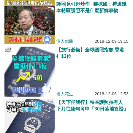
護照竟引起炒作 黎棟國：持過幾
本特區護照不是什麼新鮮事物
港人點播
2018-12-09 19:15
【旅行必備】全球護照指數 香港
排13位
港人花生
2018-12-06 12:53
【天下任我行】特區護照持有人
下月往緬甸可申「30日落地簽證」