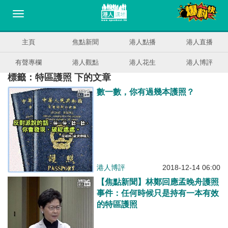
主頁
焦點新聞
港人點播
港人直播
有聲專欄
港人觀點
港人花生
港人博評
標籤：特區護照 下的文章
數一數，你有過幾本護照？
港人博評
2018-12-14 06:00
【焦點新聞】林鄭回應孟晚舟護照
事件：任何時候只是持有一本有效
的特區護照