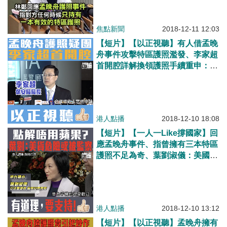
焦點新聞
2018-12-11 12:03
【短片】【以正視聽】有人借孟晚
舟事件攻擊特區護照濫發、李家超
首開腔詳解換領護照手續重申：在
任何時段只可以擁有一本有效特區
護照
港人點播
2018-12-10 18:08
【短片】【一人一Like撐國家】回
應孟晚舟事件、指曾擁有三本特區
護照不足為奇、葉劉淑儀：美國全
球監察能力非常強、用蘋果手機不
安全、稍後會轉用華為
港人點播
2018-12-10 13:12
【短片】【以正視聽】孟晚舟擁有