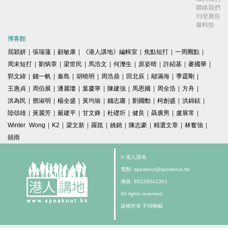
聯絡我們
刊登廣告
爆料快
博客館
屈穎妍
|
張瑞蓮
|
顧敏康
|
《港人講地》編輯室
|
焦點短打
|
一周圈點
|
周末短打
|
劉炳章
|
梁世民
|
馬浩文
|
何濼生
|
原姿晴
|
許紹基
|
麥國華
|
郭文緯
|
錢一帆
|
秦島
|
胡曉明
|
周浩鼎
|
田北辰
|
鄔滿海
|
季霆剛
|
王惠貞
|
周伯展
|
潘麗瓊
|
葉慶寧
|
陳建強
|
馬恩國
|
周全浩
|
方舟
|
洪為民
|
鄧淑明
|
楊全盛
|
黃均瑜
|
錢志庸
|
劉國勳
|
柯創盛
|
洪錦鉉
|
陸頌雄
|
黃麗芳
|
嚴建平
|
甘文鋒
|
杜礎圻
|
健良
|
聶廣男
|
盧展常
|
Winter Wong
|
K2
|
梁文新
|
羅崑
|
姚銘
|
陳志豪
|
精選文章
|
林奮強
|
囍雨
© 港人講地
電郵: speakout@speakout.hk
傳真: 85228041301
All rights reserved.
版權所有 不得轉載