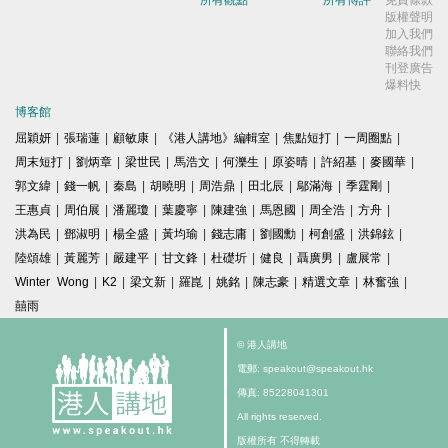
所有觀點
所有博評
免責條款
版權聲明
加入我們
聯絡我們
刊登廣告
爆料快
博客館
屈穎妍
|
張瑞蓮
|
顧敏康
|
《港人講地》編輯室
|
焦點短打
|
一周圈點
|
周末短打
|
劉炳章
|
梁世民
|
馬浩文
|
何濼生
|
原姿晴
|
許紹基
|
麥國華
|
郭文緯
|
錢一帆
|
秦島
|
胡曉明
|
周浩鼎
|
田北辰
|
鄔滿海
|
季霆剛
|
王惠貞
|
周伯展
|
潘麗瓊
|
葉慶寧
|
陳建強
|
馬恩國
|
周全浩
|
方舟
|
洪為民
|
鄧淑明
|
楊全盛
|
黃均瑜
|
錢志庸
|
劉國勳
|
柯創盛
|
洪錦鉉
|
陸頌雄
|
黃麗芳
|
嚴建平
|
甘文鋒
|
杜礎圻
|
健良
|
聶廣男
|
盧展常
|
Winter Wong
|
K2
|
梁文新
|
羅崑
|
姚銘
|
陳志豪
|
精選文章
|
林奮強
|
囍雨
© 港人講地
電郵: speakout@speakout.hk
傳真: 85228041301
All rights reserved.
版權所有 不得轉載