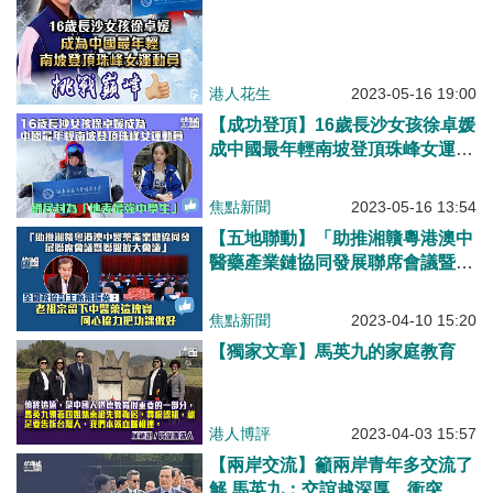
港人花生
2023-05-16 19:00
【成功登頂】16歲長沙女孩徐卓媛
成中國最年輕南坡登頂珠峰女運動
員 網民封為「地表最強中學生」
焦點新聞
2023-05-16 13:54
【五地聯動】「助推湘贛粵港澳中
醫藥產業鏈協同發展聯席會議暨聯
盟擴大會議」 梁振英：老祖宗給
我們留下中醫藥這個瑰寶，要同心
焦點新聞
2023-04-10 15:20
協力把功課做好！
【獨家文章】馬英九的家庭教育
港人博評
2023-04-03 15:57
【兩岸交流】籲兩岸青年多交流了
解 馬英九：交誼越深厚、衝突發