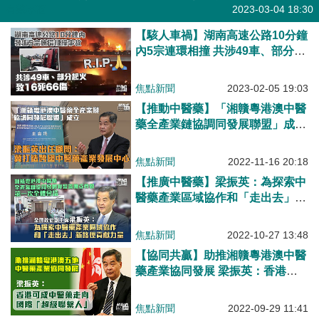
有聲專欄
2023-03-04 18:30
【駭人車禍】湖南高速公路10分鐘
內5宗連環相撞 共涉49車、部分起
火致16死66傷
焦點新聞
2023-02-05 19:03
【推動中醫藥】「湘贛粵港澳中醫
藥全產業鏈協調同發展聯盟」成立
梁振英出任顧問：冀打造跨國中醫
藥產業發展中心
焦點新聞
2022-11-16 20:18
【推廣中醫藥】梁振英：為探索中
醫藥產業區域協作和「走出去」新
路徑貢獻力量
焦點新聞
2022-10-27 13:48
【協同共贏】助推湘贛粵港澳中醫
藥產業協同發展 梁振英：香港可
成為中醫藥走向國際「超級聯繫
人」
焦點新聞
2022-09-29 11:41