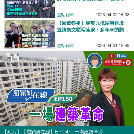
生的機率就愈低
焦點新聞
2023-04-02 16:38
【回鄉祭祖】馬英九抵湖南祖墳
宣讀祭文哽咽落淚：多年來的願望
實現了！
焦點新聞
2023-04-01 16:49
【短片】【屈穎妍在線】EP150：一場建築革命