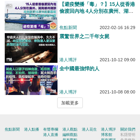
【避疫變播「毒」？】15人從香港
偷渡回內地 4人分別在廣州、湖南
郴州確診
焦點新聞
2022-02-16 16:29
震驚世界之二千年女屍
港人博評
2021-10-12 09:00
全中國最強悍的人
港人博評
2021-10-08 08:00
加載更多
焦點新聞
港人點播
有聲專欄
港人觀點
港人花生
港人博評
關於我們
港人直播
編輯觀點
博客館
私隱聲明