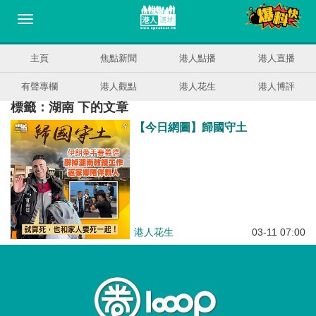
主頁
焦點新聞
港人點播
港人直播
有聲專欄
港人觀點
港人花生
港人博評
標籤：湖南 下的文章
【今日網圖】歸國守土
港人花生
03-11 07:00