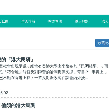
人點播
港人直播
有聲專欄
港人觀點
港人
收藏此
腰的「港大民研」
是社會出現爭議，總會有香港大學出來發布其「民調結果」，而
往「巧合地」能替反對陣營的論調提供支撐、背書？ 事實上，
已不斷在香港上映：一眾反對派政客在議會內外擾...
03:02
】偏頗的港大民調