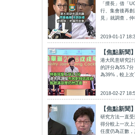
「擅長」借「U
行、集會後再創
見」就調查，仲
2019-01-17 18:
【焦點新聞】
港大民意研究計
的評分為55.7
為39%，較上次
2018-02-27 18:
【焦點新聞
研究方法一直受
得分較上一次上
任度仍為正數，其