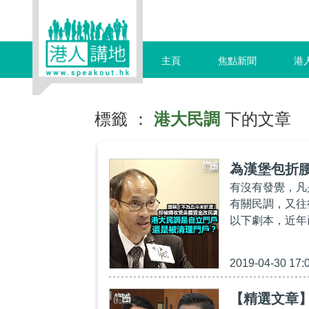
主頁
焦點新聞
港
標籤 ：
港大民調
下的文章
為漢堡包折
有沒有發覺，凡
有關民調，又往
以下劇本，近年
2019-04-30 17:
【精選文章