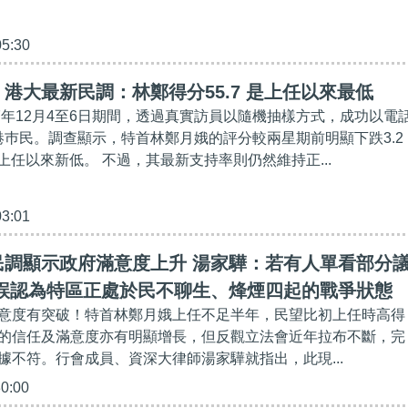
05:30
港大最新民調：林鄭得分55.7 是上任以來最低
17年12月4至6日期間，透過真實訪員以隨機抽樣方式，成功以電
香港巿民。調查顯示，特首林鄭月娥的評分較兩星期前明顯下跌3.2
是上任以來新低。 不過，其最新支持率則仍然維持正...
03:01
民調顯示政府滿意度上升 湯家驊：若有人單看部分
能誤認為特區正處於民不聊生、烽煙四起的戰爭狀態
意度有突破！特首林鄭月娥上任不足半年，民望比初上任時高得
的信任及滿意度亦有明顯增長，但反觀立法會近年拉布不斷，完
據不符。行會成員、資深大律師湯家驊就指出，此現...
30:00