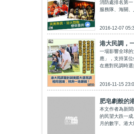
消防處排名第一
服務隊、海關、
2016-12-07 05:
港大民調，
一場影響全球的
應」，支持某位
在應對民調時選
2016-11-15 23:
肥皂劇般的
本文作者為新聞
的民望大跌一成
月的數字。港大