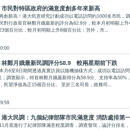
】市民對特區政府的滿意度創多年來新高
再創新高！港大民意研究計劃成功以電話訪問約1000名市民，
民對行政長官林鄭月娥最新的評分為62.9分，較本月初明顯上升
3個百分比，較月初明顯上升8個百分比；另外，市...
30:00
林鄭月娥最新民調評分58.9 較兩星期前下跌
本月6至9日期間透過真實訪員以隨機抽樣方式，成功以電話訪問
民；調查顯示，特首林鄭月娥最新得分為58.9分、支持率為50%
，民望淨值為正15個百分比。 至於三名司長，政務司...
29:59
】港大民調：九個紀律部隊市民滿意度 消防處排第
11月底進行了紀律部隊滿意程度調查，調查發現，論評分排名，