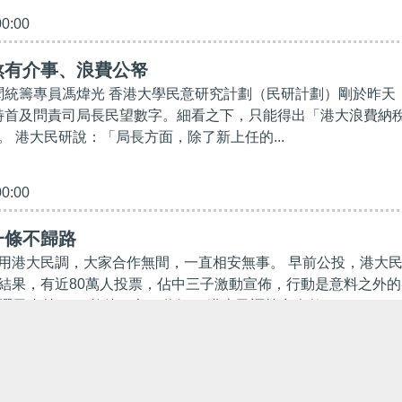
00:00
煞有介事、浪費公帑
統籌專員馮煒光 香港大學民意研究計劃（民研計劃）剛於昨天
發放特首及問責司局長民望數字。細看之下，只能得出「港大浪費納
 港大民研說：「局長方面，除了新上任的...
00:00
一條不歸路
用港大民調，大家合作無間，一直相安無事。 早前公投，港大
結果，有近80萬人投票，佔中三子激動宣佈，行動是意料之外的
選民支持…… 然後，七一遊行。 港大民調算出人數...
30:00