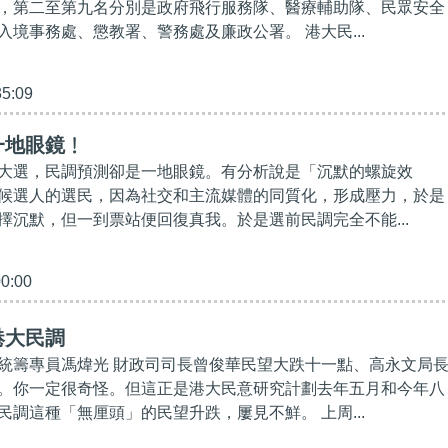
，第二至第九名分別是政府飛行服務隊、醫療輔助隊、民眾安全
入境事務處、懲教署、警務處及廉政公署。 港大民...
35:09
一地眼鏡﹗
大選，民調預測卻是一地眼鏡。有分析說是「沉默的螺旋效
候選人的選民，因為社交和主流媒體的同質化，形成壓力，於是
擇沉默，但一到票站便回復真我。於是選前民調完全不能...
00:00
港大民調
統籌專員馮煒光 財政司司長曾俊華民望大跌十一點、高永文局
。你一定很奇怪。但這正是港大民意研究計劃去年五月和今年八
民調這種「無厘頭」的民望升跌，屢見不鮮。 上周...