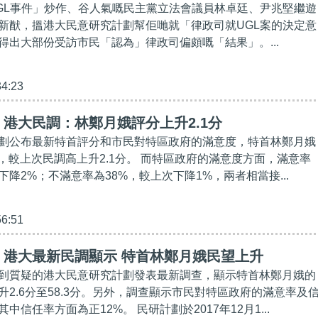
GL事件」炒作、谷人氣嘅民主黨立法會議員林卓廷、尹兆堅繼遊
新猷，搵港大民意研究計劃幫佢哋就「律政司就UGL案的決定意
得出大部份受訪市民「認為」律政司偏頗嘅「結果」。...
34:23
港大民調：林鄭月娥評分上升2.1分
劃公布最新特首評分和市民對特區政府的滿意度，特首林鄭月娥
分，較上次民調高上升2.1分。 而特區政府的滿意度方面，滿意率
下降2%；不滿意率為38%，較上次下降1%，兩者相當接...
56:51
】港大最新民調顯示 特首林鄭月娥民望上升
到質疑的港大民意研究計劃發表最新調查，顯示特首林鄭月娥的
升2.6分至58.3分。另外，調查顯示市民對特區政府的滿意率及
中信任率方面為正12%。 民研計劃於2017年12月1...