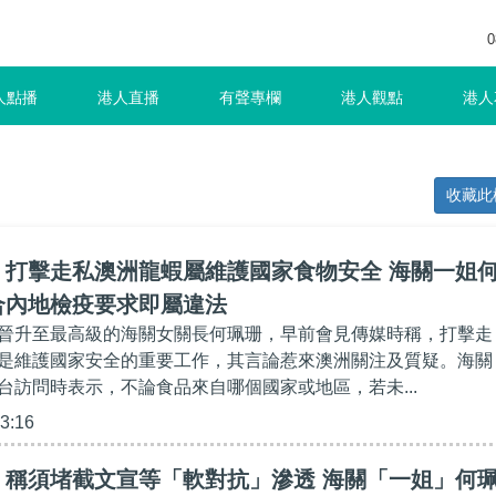
0
人點播
港人直播
有聲專欄
港人觀點
港人
收藏此
】打擊走私澳洲龍蝦屬維護國家食物安全 海關一姐
合內地檢疫要求即屬違法
晉升至最高級的海關女關長何珮珊，早前會見傳媒時稱，打擊走
是維護國家安全的重要工作，其言論惹來澳洲關注及質疑。海關
台訪問時表示，不論食品來自哪個國家或地區，若未...
43:16
】稱須堵截文宣等「軟對抗」滲透 海關「一姐」何