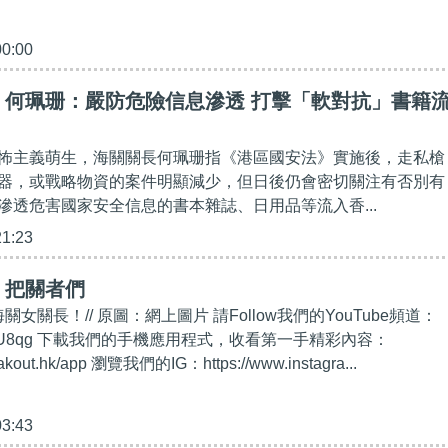
00:00
】何珮珊：嚴防危險信息滲透 打擊「軟對抗」書籍
怖主義萌生，海關關長何珮珊指《港區國安法》實施後，走私槍
器，或戰略物資的案件明顯減少，但日後仍會密切關注有否別有
滲透危害國家安全信息的書本雜誌、日用品等流入香...
21:23
】把關者們
關女關長！// 原圖：網上圖片 請Follow我們的YouTube頻道：
t.ly/2kgU8qg 下載我們的手機應用程式，收看第一手精彩內容：
eakout.hk/app 瀏覽我們的IG：https://www.instagra...
03:43