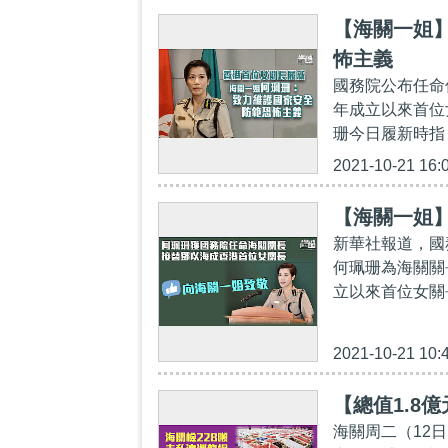
【海關一姐
怖主義
國務院公布任命
年成立以來首位
珊今日履新時指
2021-10-21 16:
【海關一姐
新華社報道，國
何珮珊為海關關
立以來首位女關
2021-10-21 10:
【總值1.8
海關周二（12