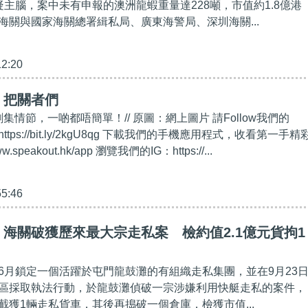
疑主腦，案中未有申報的澳洲龍蝦重量達228噸，市值約1.8億港
海關與國家海關總署緝私局、廣東海警局、深圳海關...
12:20
】把關者們
劇集情節，一啲都唔簡單！// 原圖：網上圖片 請Follow我們的
https://bit.ly/2kgU8qg 下載我們的手機應用程式，收看第一手精
w.speakout.hk/app 瀏覽我們的IG：https://...
55:46
海關破獲歷來最大宗走私案 檢約值2.1億元貨拘1
6月鎖定一個活躍於屯門龍鼓灘的有組織走私集團，並在9月23
區採取執法行動，於龍鼓灘偵破一宗涉嫌利用快艇走私的案件，
截獲1輛走私貨車，其後再搗破一個倉庫，檢獲市值...