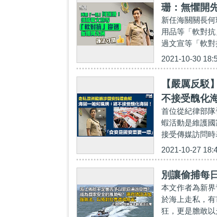
珊：無懼開
新任海關關長何
用品等「軟對抗
過文宣等「軟對
2021-10-30 18:
【嚴厲反駁
不接受醜化
首位從紀律部隊
蝦活動是維護國
接受傳媒訪問時
2021-10-27 18:
別讓偷捕每日
本文作者為新界
於海上走私，有
狂，更是膽敢以