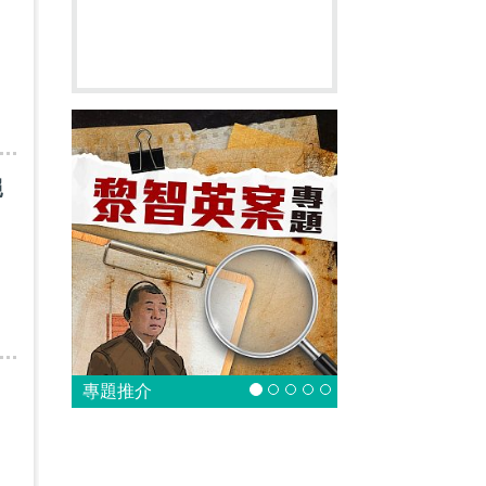
絕
專題推介
過