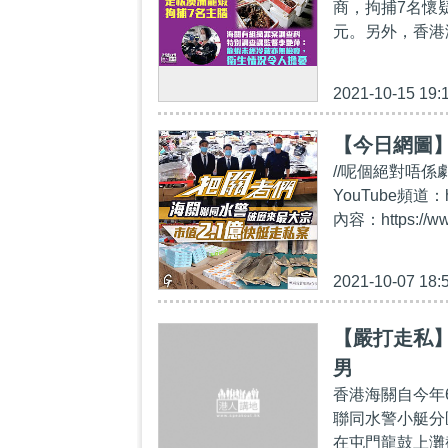
商，拘捕7名懷
元。另外，香港
2021-10-15 19:
【今日網圖
//呢個絕對唔係
YouTube頻道：
內容：https://ww
2021-10-07 18:
【嚴打走私】
男
香港海關自今年
聯同水警小艇分
在屯門龍鼓上灘