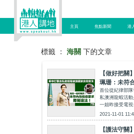
主頁
焦點新聞
港
標籤 ：
海關
下的文章
【做好把關
珮珊：未符
首位從紀律部隊
私澳洲龍蝦活動
一姐昨接受電視
2021-11-01 11:
【護法守關