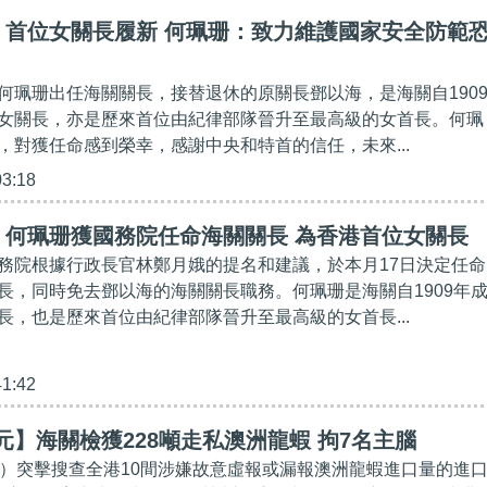
】首位女關長履新 何珮珊：致力維護國家安全防範
何珮珊出任海關關長，接替退休的原關長鄧以海，是海關自190
女關長，亦是歷來首位由紀律部隊晉升至最高級的女首長。何珮
，對獲任命感到榮幸，感謝中央和特首的信任，未來...
03:18
】何珮珊獲國務院任命海關關長 為香港首位女關長
務院根據行政長官林鄭月娥的提名和建議，於本月17日決定任命
長，同時免去鄧以海的海關關長職務。何珮珊是海關自1909年
長，也是歷來首位由紀律部隊晉升至最高級的女首長...
41:42
億元】海關檢獲228噸走私澳洲龍蝦 拘7名主腦
日）突擊搜查全港10間涉嫌故意虛報或漏報澳洲龍蝦進口量的進