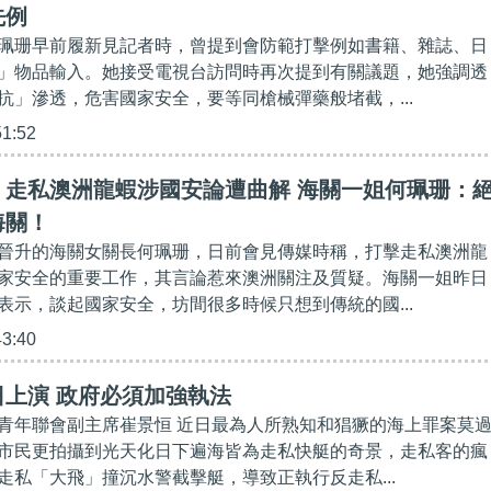
先例
珮珊早前履新見記者時，曾提到會防範打擊例如書籍、雜誌、日
」物品輸入。她接受電視台訪問時再次提到有關議題，她強調透
抗」滲透，危害國家安全，要等同槍械彈藥般堵截，...
51:52
】走私澳洲龍蝦涉國安論遭曲解 海關一姐何珮珊：
海關！
晉升的海關女關長何珮珊，日前會見傳媒時稱，打擊走私澳洲龍
家安全的重要工作，其言論惹來澳洲關注及質疑。海關一姐昨日
表示，談起國家安全，坊間很多時候只想到傳統的國...
43:40
上演 政府必須加強執法
青年聯會副主席崔景恒 近日最為人所熟知和猖獗的海上罪案莫
市民更拍攝到光天化日下遍海皆為走私快艇的奇景，走私客的瘋
走私「大飛」撞沉水警截擊艇，導致正執行反走私...