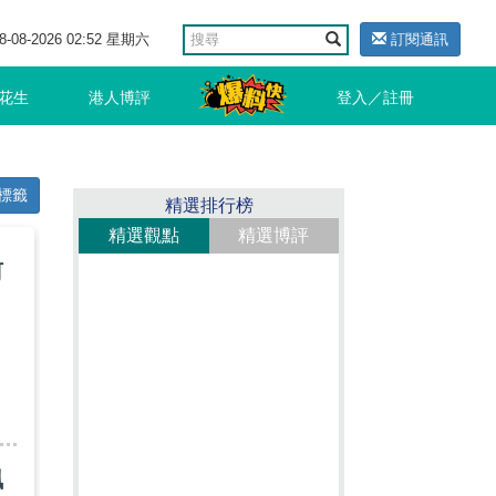
8-08-2026 02:52 星期六
訂閱通訊
花生
港人博評
登入／註冊
標籤
精選排行榜
精選觀點
精選博評
何
珮