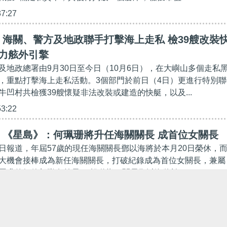
37:27
海關、警方及地政聯手打擊海上走私 檢39艘改裝
力舷外引擎
及地政總署由9月30日至今日（10月6日），在大嶼山多個走私
，重點打擊海上走私活動。3個部門於前日（4日）更進行特別聯
牛凹村共檢獲39艘懷疑非法改裝或建造的快艇，以及...
53:22
】《星島》：何珮珊將升任海關關長 成首位女關長
日報道，年屆57歲的現任海關關長鄧以海將於本月20日榮休，
大機會接棒成為新任海關關長，打破紀錄成為首位女關長，兼屬
晉升的紀律部隊女首長。 報道指，關長鄧以海將於...
38:44