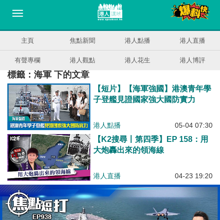
主頁
焦點新聞
港人點播
港人直播
有聲專欄
港人觀點
港人花生
港人博評
標籤：海軍 下的文章
【短片】【海軍強國】港澳青年學
子登艦見證國家強大國防實力
港人點播
05-04 07:30
【K2搜尋丨第四季】EP 158：用
大炮轟出來的領海線
港人直播
04-23 19:20