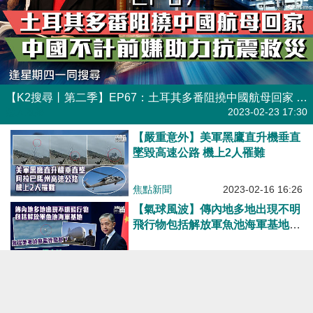
【K2搜尋丨第二季】EP67：土耳其多番阻撓中國航母回家 中國不計前嫌助力抗震救災
港人直播
2023-02-23 17:30
【嚴重意外】美軍黑鷹直升機垂直
墜毀高速公路 機上2人罹難
焦點新聞
2023-02-16 16:26
【氣球風波】傳內地多地出現不明
飛行物包括解放軍魚池海軍基地
外交部：美國氣球去年來10餘次侵
犯中方領空
焦點新聞
2023-02-13 18:17
【中美角力】中美關係緊張之際
美軍第七艦隊等在南海舉行聯合演
習