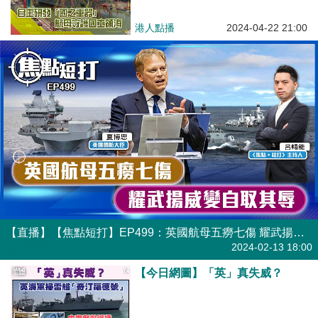
母守護國土領海
港人點播
2024-04-22 21:00
【直播】【焦點短打】EP499：英國航母五癆七傷 耀武揚威變自取其辱
港人直播
2024-02-13 18:00
【今日網圖】「英」真失威？