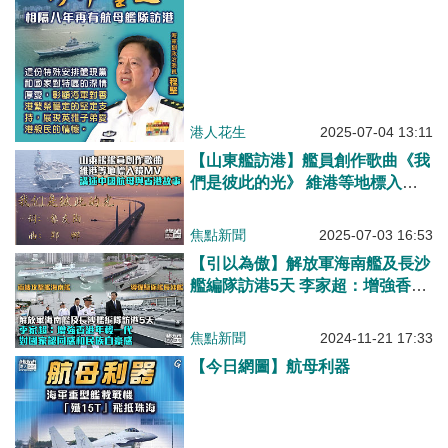
港人花生
2025-07-04 13:11
【山東艦訪港】艦員創作歌曲《我
們是彼此的光》 維港等地標入鏡
MV講述中國航母與香港故事
焦點新聞
2025-07-03 16:53
【引以為傲】解放軍海南艦及長沙
艦編隊訪港5天 李家超：增強香港
年輕一代對國家認同感和民族自豪
感
焦點新聞
2024-11-21 17:33
【今日網圖】航母利器