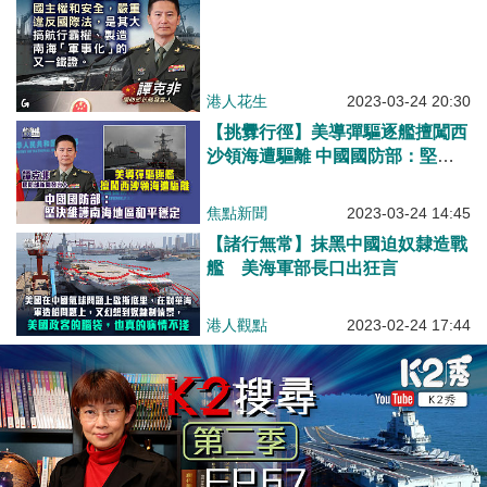
港人花生
2023-03-24 20:30
【挑釁行徑】美導彈驅逐艦擅闖西
沙領海遭驅離 中國國防部：堅決
維護南海地區和平穩定
焦點新聞
2023-03-24 14:45
【諸行無常】抹黑中國迫奴隸造戰
艦 美海軍部長口出狂言
港人觀點
2023-02-24 17:44