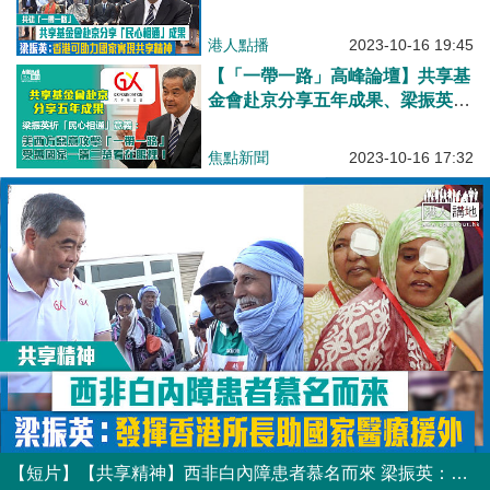
果 梁振英：香港可助力國家實現
共享精神
港人點播
2023-10-16 19:45
【「一帶一路」高峰論壇】共享基
金會赴京分享五年成果、梁振英：
美西方惡意攻擊「一帶一路」 受
惠國家一清二楚看在眼裡！
焦點新聞
2023-10-16 17:32
【短片】【共享精神】西非白內障患者慕名而來 梁振英：發揮香港所長助國家醫療援外