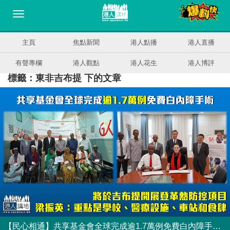
主頁
焦點新聞
港人點播
港人直播
有聲專欄
港人觀點
港人花生
港人博評
標籤：東非吉布提 下的文章
【民心相通】共享基金會全球完成逾1.7萬例免費白內障手術 將於吉布提開展登革熱防控項目 梁振英：重點是學校、醫療設施、車站和食肆