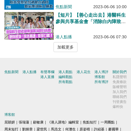
隊工作、難忘復明病人感激 啟發
焦點新聞
2023-06-06 10:00
未來行醫之路
【短片】【善心走出去】港醫科生
參與共享基金會「消除白內障致盲
項目」 赴老撾、柬埔寨實習 親身
感受「民心相通」並非宣傳口號​咁
港人點播
2023-06-06 07:30
簡單！
加載更多
焦點新聞
港人點播
有聲專欄
港人觀點
港人花生
港人博評
關於我們
港人直播
編輯觀點
博客館
私隱聲明
所有觀點
所有博評
免責條款
版權聲明
加入我們
聯絡我們
刊登廣告
爆料快
博客館
屈穎妍
|
張瑞蓮
|
顧敏康
|
《港人講地》編輯室
|
焦點短打
|
一周圈點
|
周末短打
|
劉炳章
|
梁世民
|
馬浩文
|
何濼生
|
原姿晴
|
許紹基
|
麥國華
|