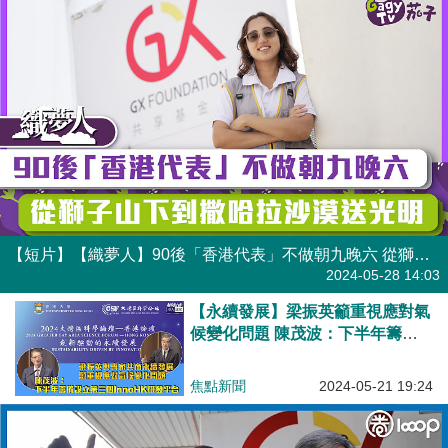
【短片】【織夢人】90後「香港代表」不做朝九晚六 從獅子山下到撒哈拉沙漠送光明
港人點播
2024-05-28 14:03
【永續發展】梁振英籲重視應對氣
候變化問題 陳茂波：下半年籌備
設立第三個InnoHK研發平台
焦點新聞
2024-05-21 19:24