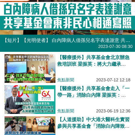
【短片】【光明使者】 白內障病人借孫兒名字表達謝意 共享基金會東非民心相通寫照
港人點播
2023-07-30 08:30
【醫療援外】共享基金會北京辦急
救培訓班 梁振英：將大力繼承和
發揚老一輩援外醫療隊精神
焦點新聞
2023-07-12 12:18
【醫療援外】共享基金會走入「一
帶一路」消除白內障 梁振英：冀5
年內清除積存病例 未來放眼教育
衞生常識
焦點新聞
2023-06-19 12:36
【人道援助】中大港大醫科生實習
參與共享基金會「消除白內障致盲
項目」、赴老撾柬埔寨助廣西醫療