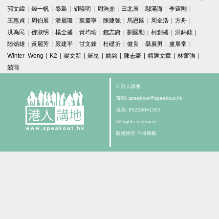
郭文緯
|
錢一帆
|
秦島
|
胡曉明
|
周浩鼎
|
田北辰
|
鄔滿海
|
季霆剛
|
王惠貞
|
周伯展
|
潘麗瓊
|
葉慶寧
|
陳建強
|
馬恩國
|
周全浩
|
方舟
|
洪為民
|
鄧淑明
|
楊全盛
|
黃均瑜
|
錢志庸
|
劉國勳
|
柯創盛
|
洪錦鉉
|
陸頌雄
|
黃麗芳
|
嚴建平
|
甘文鋒
|
杜礎圻
|
健良
|
聶廣男
|
盧展常
|
Winter Wong
|
K2
|
梁文新
|
羅崑
|
姚銘
|
陳志豪
|
精選文章
|
林奮強
|
囍雨
© 港人講地
電郵: speakout@speakout.hk
傳真: 85228041301
All rights reserved.
版權所有 不得轉載