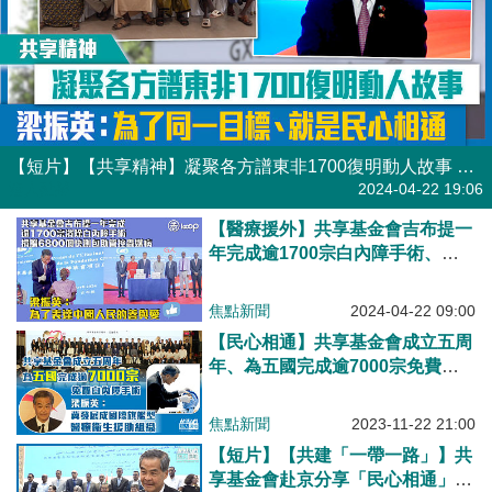
【短片】【共享精神】凝聚各方譜東非1700復明動人故事 梁振英：為了同一目標、就是民心相通
港人點播
2024-04-22 19:06
【醫療援外】共享基金會吉布提一
年完成逾1700宗白內障手術、捐
贈6800個快測包助管控蟲媒病 梁
振英：為了表達中國人民的善與愛
焦點新聞
2024-04-22 09:00
【民心相通】共享基金會成立五周
年、為五國完成逾7000宗免費白
內障手術 梁振英：冀發展成國際
旗艦型醫療衞生援助組織
焦點新聞
2023-11-22 21:00
【短片】【共建「一帶一路」】共
享基金會赴京分享「民心相通」成