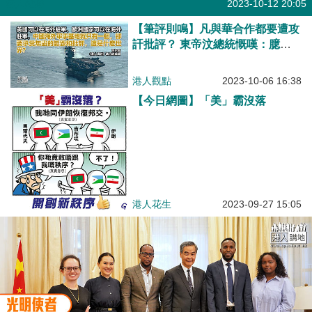
港人點播
2023-10-12 20:05
【筆評則鳴】凡與華合作都要遭攻
訐批評？ 東帝汶總統慨嘆：臆想
來自中國的幽靈！
港人觀點
2023-10-06 16:38
【今日網圖】「美」霸沒落
港人花生
2023-09-27 15:05