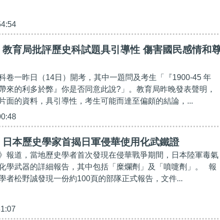
54:54
】教育局批評歷史科試題具引導性 傷害國民感情和
卷一昨日（14日）開考，其中一題問及考生「『1900-45 年
帶來的利多於弊』你是否同意此說?」。教育局昨晚發表聲明，
片面的資料，具引導性，考生可能而達至偏頗的結論，...
00:48
】日本歷史學家首揭日軍侵華使用化武鐵證
》報道，當地歷史學者首次發現在侵華戰爭期間，日本陸軍毒氣
化學武器的詳細報告，其中包括「糜爛劑」及「噴嚏劑」。 報
者松野誠發現一份約100頁的部隊正式報告，文件...
31:07