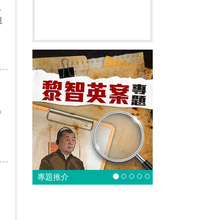
稱
視
中
專題推介