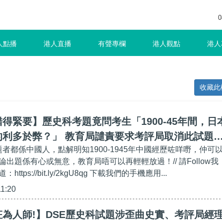
0
人點播
港人直播
有聲專欄
港人觀點
港人
收藏此
得緊要】歷史科考題竟問考生「1900-45年間，日
的利多於弊？」 教育局譴責要求考評局取消此試題
題者都係中國人，點解明知1900-1945年中國經歷咗咩嘢，仲可
題錯得好緊要！
出題係有心或無意，教育局唔可以再輕輕放過！// 請Follow我
：https://bit.ly/2kgU8qg 下載我們的手機應用...
11:20
為人師!】DSE歷史科試題涉歪曲史實、考評局經