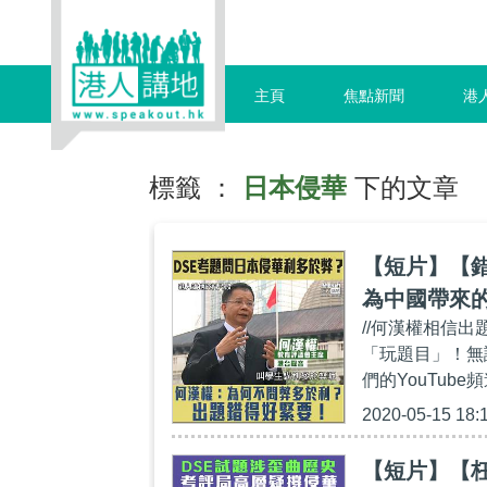
主頁
焦點新聞
港
標籤 ：
日本侵華
下的文章
【短片】【錯
為中國帶來
//何漢權相信出
何漢權：出
「玩題目」！無論
們的YouTube頻道
2020-05-15 18:
【短片】【枉