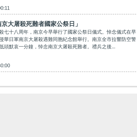
00:11
南京大屠殺死難者國家公祭日」
殺七十八周年，南京今早舉行了國家公祭日儀式。悼念儀式在早
侵華日軍南京大屠殺遇難同胞紀念館舉行。南京全市拉響防空警
低頭默哀一分鐘，悼念南京大屠殺死難者。禮兵之後...
30:00
專欄
港人觀點
港人花生
港人博評
直播
編輯觀點
博客館
所有觀點
所有博評