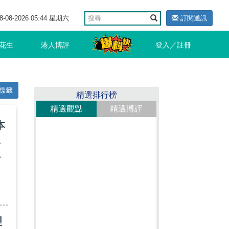
8-08-2026 05:44 星期六
訂閱通訊
花生
港人博評
登入／註冊
標籤
精選排行榜
精選觀點
精選博評
本
！
以
理