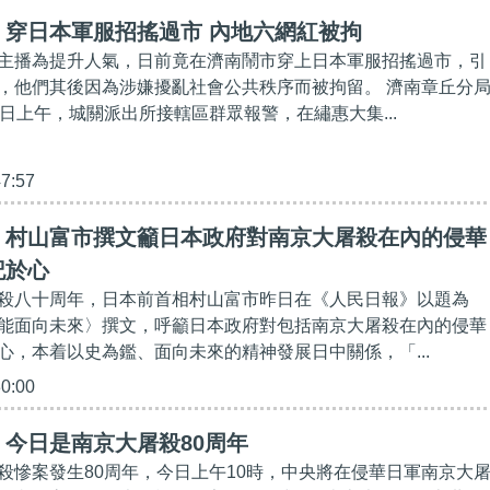
】穿日本軍服招搖過市 內地六網紅被拘
主播為提升人氣，日前竟在濟南鬧市穿上日本軍服招搖過市，引
，他們其後因為涉嫌擾亂社會公共秩序而被拘留。 濟南章丘分
6日上午，城關派出所接轄區群眾報警，在繡惠大集...
47:57
】村山富市撰文籲日本政府對南京大屠殺在內的侵華
記於心
殺八十周年，日本前首相村山富市昨日在《人民日報》以題為
能面向未來〉撰文，呼籲日本政府對包括南京大屠殺在內的侵華
心，本着以史為鑑、面向未來的精神發展日中關係，「...
30:00
今日是南京大屠殺80周年
殺慘案發生80周年，今日上午10時，中央將在侵華日軍南京大