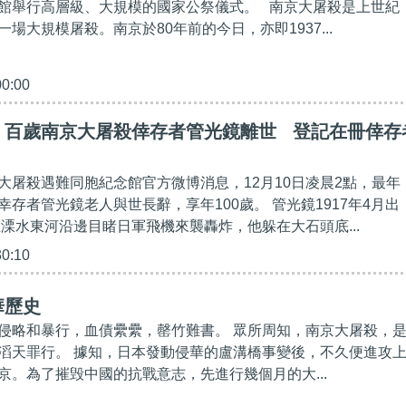
館舉行高層級、大規模的國家公祭儀式。 南京大屠殺是上世紀
場大規模屠殺。南京於80年前的今日，亦即1937...
00:00
】百歲南京大屠殺倖存者管光鏡離世 登記在冊倖存
大屠殺遇難同胞紀念館官方微博消息，12月10日凌晨2點，最年
存者管光鏡老人與世長辭，享年100歲。 管光鏡1917年4月出
在溧水東河沿邊目睹日軍飛機來襲轟炸，他躲在大石頭底...
30:10
華歷史
侵略和暴行，血債纍纍，罄竹難書。 眾所周知，南京大屠殺，
滔天罪行。 據知，日本發動侵華的盧溝橋事變後，不久便進攻
京。為了摧毁中國的抗戰意志，先進行幾個月的大...