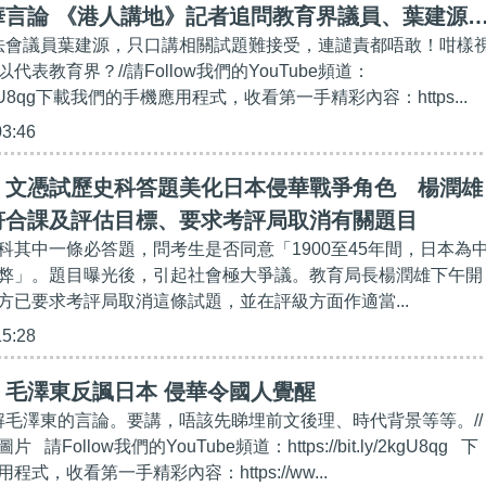
華言論 《港人講地》記者追問教育界議員、葉建源
立法會議員葉建源，只口講相關試題難接受，連譴責都唔敢！咁樣
譴責！
表教育界？//請Follow我們的YouTube頻道：
t.ly/2kgU8qg下載我們的手機應用程式，收看第一手精彩內容：https...
03:46
】文憑試歷史科答題美化日本侵華戰爭角色 楊潤雄
符合課及評估目標、要求考評局取消有關題目
科其中一條必答題，問考生是否同意「1900至45年間，日本為
弊」。題目曝光後，引起社會極大爭議。教育局長楊潤雄下午開
方已要求考評局取消這條試題，並在評級方面作適當...
15:28
】毛澤東反諷日本 侵華令國人覺醒
曲解毛澤東的言論。要講，唔該先睇埋前文後理、時代背景等等。//
Follow我們的YouTube頻道：https://bit.ly/2kgU8qg 下
式，收看第一手精彩內容：https://ww...