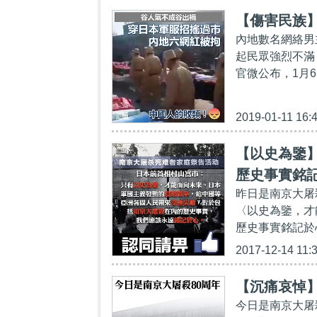
【傷害民族
內地數名網絡男
起民眾強烈不滿
官微公布，1月
2019-01-11 16:
【以史為鑒
歷史事實銘
昨日是南京大屠
〈以史為鑒，才
歷史事實銘記於
2017-12-14 11:
【沉痛哀悼】
今日是南京大屠