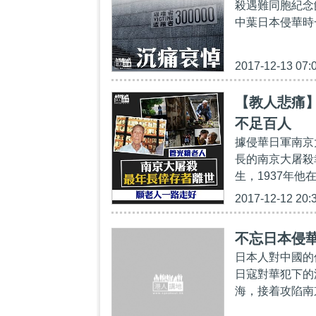
殺遇難同胞紀念
中葉日本侵華時一
2017-12-13 07:
【教人悲痛
不足百人
據侵華日軍南京
長的南京大屠殺幸
生，1937年他
2017-12-12 20:
不忘日本侵
日本人對中國的
日寇對華犯下的
海，接着攻陷南