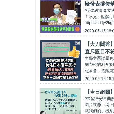
疑發表撐侵
//身為教育界
難接受竟拒
而不見，點解可以代
https://bi
2020-05-15 18:
【大刀闊斧
直斥題目不
中學文憑試歷史
國帶來的利多於
記者會，透露局
2020-05-15 16:
【今日網圖
//希望唔好再
圖片來源：網上圖片 請
載我們的手機應用程