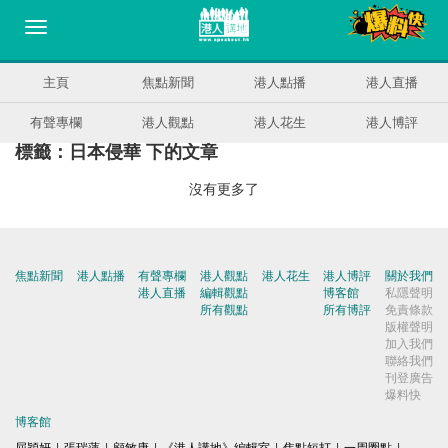
主頁
焦點新聞
港人點播
港人直播
有聲專欄
港人觀點
港人花生
港人博評
標籤：日本侵華 下的文章
沒有更多了
焦點新聞
港人點播
有聲專欄
港人觀點
港人花生
港人博評
關於我們
港人直播
編輯觀點
博客館
私隱聲明
所有觀點
所有博評
免責條款
版權聲明
加入我們
聯絡我們
刊登廣告
爆料快
博客館