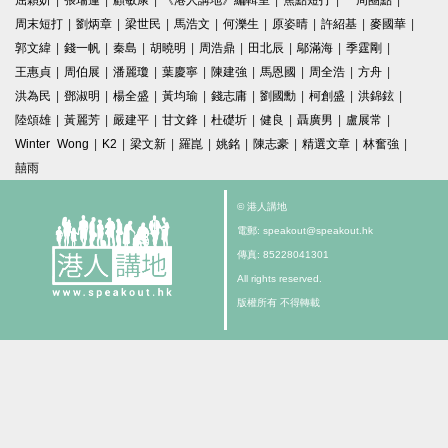
屈穎妍
|
張瑞蓮
|
顧敏康
|
《港人講地》編輯室
|
焦點短打
|
一周圈點
|
周末短打
|
劉炳章
|
梁世民
|
馬浩文
|
何濼生
|
原姿晴
|
許紹基
|
麥國華
|
郭文緯
|
錢一帆
|
秦島
|
胡曉明
|
周浩鼎
|
田北辰
|
鄔滿海
|
季霆剛
|
王惠貞
|
周伯展
|
潘麗瓊
|
葉慶寧
|
陳建強
|
馬恩國
|
周全浩
|
方舟
|
洪為民
|
鄧淑明
|
楊全盛
|
黃均瑜
|
錢志庸
|
劉國勳
|
柯創盛
|
洪錦鉉
|
陸頌雄
|
黃麗芳
|
嚴建平
|
甘文鋒
|
杜礎圻
|
健良
|
聶廣男
|
盧展常
|
Winter Wong
|
K2
|
梁文新
|
羅崑
|
姚銘
|
陳志豪
|
精選文章
|
林奮強
|
囍雨
© 港人講地
電郵: speakout@speakout.hk
傳真: 85228041301
All rights reserved.
版權所有 不得轉載