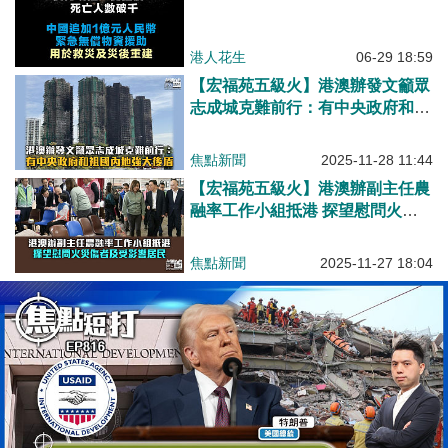
港人花生
06-29 18:59
【宏福苑五級火】港澳辦發文籲眾
志成城克難前行：有中央政府和祖
國內地強大後盾
焦點新聞
2025-11-28 11:44
【宏福苑五級火】港澳辦副主任農
融率工作小組抵港 探望慰問火災
傷者及受影響居民
焦點新聞
2025-11-27 18:04