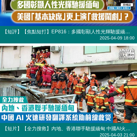
【短評】【焦點短打】EP816：多國彰顯人性光輝馳援緬甸 美國 「基本缺席」 更上演「救援鬧劇」？
港人直播
2025-04-09 18:00
【短片】【全力搜救】內地、香港聯手馳援緬甸 中國AI火速研發翻譯系統助前線救災
港人點播
2025-04-03 21:00