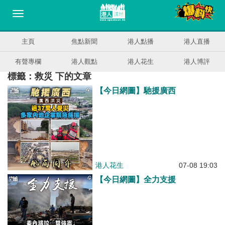
主頁
焦點新聞
港人點播
港人直播
有聲專欄
港人觀點
港人花生
港人博評
標籤：救災 下的文章
【今日網圖】馳援廣西
港人花生
07-08 19:03
【今日網圖】全力支援