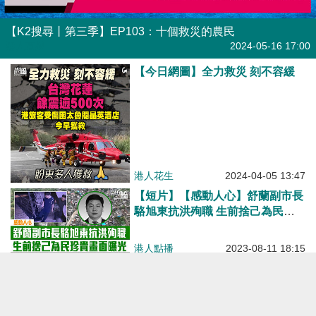
【K2搜尋丨第三季】EP103：十個救災的農民
港人直播
2024-05-16 17:00
【今日網圖】全力救災 刻不容緩
港人花生
2024-04-05 13:47
【短片】【感動人心】舒蘭副市長
駱旭東抗洪殉職 生前捨己為民珍
貴畫面曝光
港人點播
2023-08-11 18:15
【今日網圖】英勇犧牲