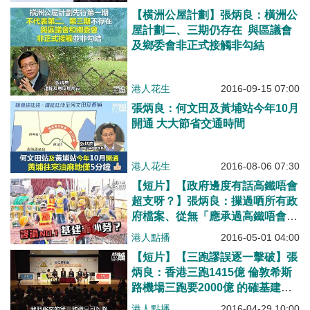
【横洲公屋計劃】張炳良：橫洲公
屋計劃二、三期仍存在 與區議會
及鄉委會非正式接觸非勾結
港人花生
2016-09-15 07:00
張炳良：何文田及黃埔站今年10月
開通 大大節省交通時間
港人花生
2016-08-06 07:30
【短片】【政府邊度有話高鐵唔會
超支呀？】張炳良：摷過哂所有政
府檔案、從無「應承過高鐵唔會超
支」
港人點播
2016-05-01 04:00
【短片】【三跑謬誤逐一擊破】張
炳良：香港三跑1415億 倫敦希斯
路機場三跑要2000億 的確基建係
貴嘅！
港人點播
2016-04-29 10:00