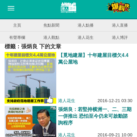
主頁
焦點新聞
港人點播
港人直播
有聲專欄
港人觀點
港人花生
港人博評
標籤：張炳良 下的文章
【覓地建屋】十年建屋目標欠4.4
萬公屋地
港人花生
2016-12-21 03:30
張炳良：若堅持横洲一、二、三期
一併推出 恐怕至今仍未可啟動諮
詢程序
港人花生
2016-09-21 10:00