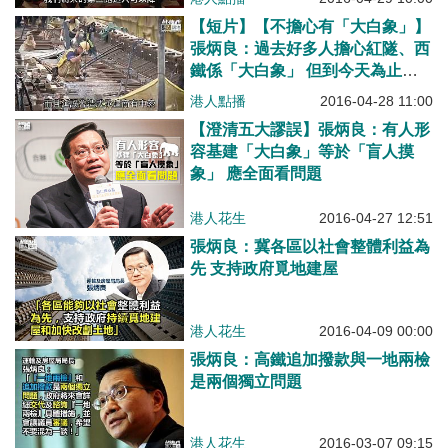
【短片】【不擔心有「大白象」】
張炳良：過去好多人擔心紅隧、西
鐵係「大白象」 但到今天為止香
港都未試過有
港人點播
2016-04-28 11:00
【澄清五大謬誤】張炳良：有人形
容基建「大白象」等於「盲人摸
象」 應全面看問題
港人花生
2016-04-27 12:51
張炳良：冀各區以社會整體利益為
先 支持政府覓地建屋
港人花生
2016-04-09 00:00
張炳良：高鐵追加撥款與一地兩檢
是兩個獨立問題
港人花生
2016-03-07 09:15