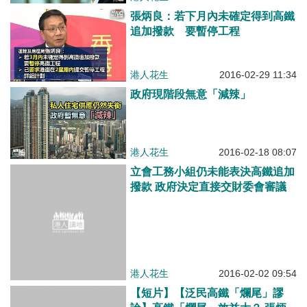
張炳良：若下月內未確定得到高鐵
追加撥款 要暫停工程
港人花生
2016-02-29 11:34
政府現階段無意「減辣」
港人花生
2016-02-18 08:07
立會工務小組仍未能表決高鐵追加
撥款 政府決定直接交財委會審議
港人花生
2016-02-02 09:54
【短片】【泛民高鐵「爛尾」謬