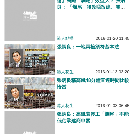
論】高鐵「爛尾」效益大？ 張炳
良： 「爛尾」後改唔改建、開支
都會大增
港人點播
2016-01-20 11:45
張炳良：一地兩檢須符基本法
港人花生
2016-01-13 03:20
張炳良稱高鐵48分鐘直達時間比較
恰當
港人花生
2016-01-03 06:45
張炳良：高鐵若停工「爛尾」不能
低估承建商申索