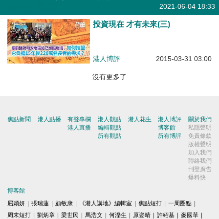
有聲專欄
| 屈穎妍
2021-06-04 18:33
投資現在 才有未來(三)
港人博評
2015-03-31 03:00
沒有更多了
焦點新聞
港人點播
有聲專欄
港人觀點
港人花生
港人博評
關於我們
港人直播
編輯觀點
博客館
私隱聲明
所有觀點
所有博評
免責條款
版權聲明
加入我們
聯絡我們
刊登廣告
爆料快
博客館
屈穎妍
|
張瑞蓮
|
顧敏康
|
《港人講地》編輯室
|
焦點短打
|
一周圈點
|
周末短打
|
劉炳章
|
梁世民
|
馬浩文
|
何濼生
|
原姿晴
|
許紹基
|
麥國華
|