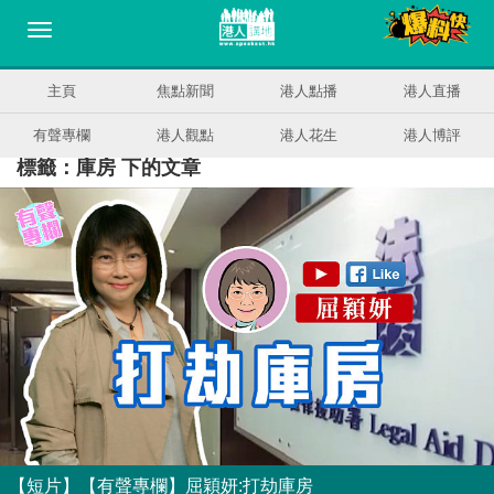
主頁
焦點新聞
港人點播
港人直播
有聲專欄
港人觀點
港人花生
港人博評
標籤：庫房 下的文章
【短片】【有聲專欄】屈穎妍:打劫庫房