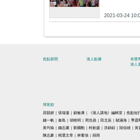
2021-03-24 10:
焦點新聞
港人點播
有聲
港人
博客館
屈穎妍
|
張瑞蓮
|
顧敏康
|
《港人講地》編輯室
|
焦點短
錢一帆
|
秦島
|
胡曉明
|
周浩鼎
|
田北辰
|
鄔滿海
|
季霆
黃均瑜
|
錢志庸
|
劉國勳
|
柯創盛
|
洪錦鉉
|
陸頌雄
|
黃
陳志豪
|
精選文章
|
林奮強
|
囍雨