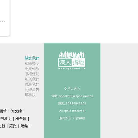
關於我們
私隱聲明
免責條款
版權聲明
加入我們
聯絡我們
© 港人講地
刊登廣告
爆料快
電郵: speakout@speakout.hk
傳真: 85228041301
國華
|
郭文緯
|
All rights reserved.
鄧淑明
|
楊全盛
|
版權所有 不得轉載
文新
|
羅崑
|
姚銘
|