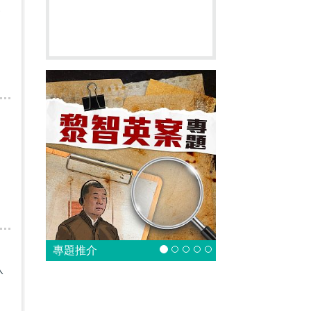
見
專題推介
八