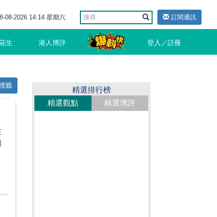
8-08-2026 14:14 星期六
訂閱通訊
花生
港人博評
登入／註冊
標籤
精選排行榜
精選觀點
精選博評
在
國