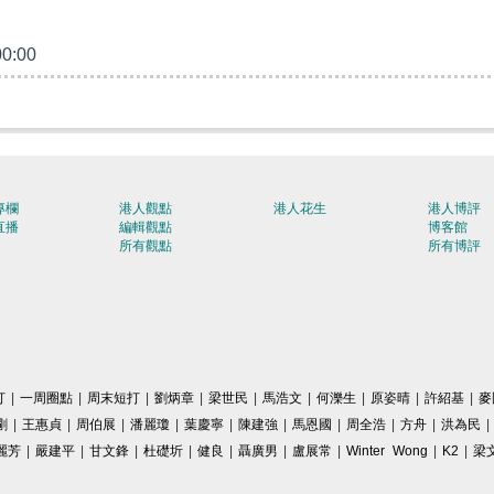
00:00
專欄
港人觀點
港人花生
港人博評
直播
編輯觀點
博客館
所有觀點
所有博評
打
|
一周圈點
|
周末短打
|
劉炳章
|
梁世民
|
馬浩文
|
何濼生
|
原姿晴
|
許紹基
|
麥
剛
|
王惠貞
|
周伯展
|
潘麗瓊
|
葉慶寧
|
陳建強
|
馬恩國
|
周全浩
|
方舟
|
洪為民
|
麗芳
|
嚴建平
|
甘文鋒
|
杜礎圻
|
健良
|
聶廣男
|
盧展常
|
Winter Wong
|
K2
|
梁