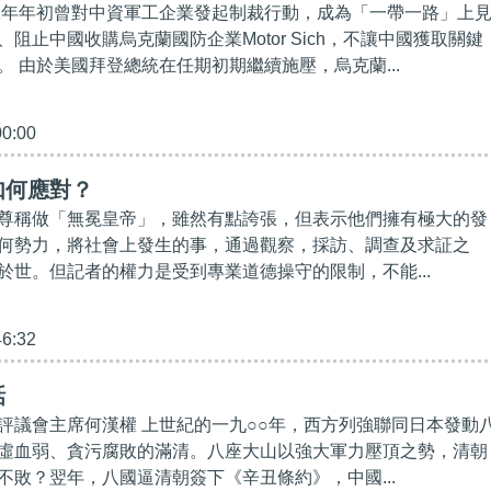
21年年初曾對中資軍工企業發起制裁行動，成為「一帶一路」上
阻止中國收購烏克蘭國防企業Motor Sich，不讓中國獲取關鍵
。 由於美國拜登總統在任期初期繼續施壓，烏克蘭...
00:00
如何應對？
尊稱做「無冕皇帝」，雖然有點誇張，但表示他們擁有極大的發
何勢力，將社會上發生的事，通過觀察，採訪、調查及求証之
於世。但記者的權力是受到專業道德操守的限制，不能...
46:32
話
評議會主席何漢權 上世紀的一九○○年，西方列強聯同日本發動
虛血弱、貪污腐敗的滿清。八座大山以強大軍力壓頂之勢，清朝
不敗？翌年，八國逼清朝簽下《辛丑條約》，中國...