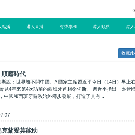
0
人點播
港人直播
有聲專欄
港人觀點
港人
收藏此
】順應時代
切斯說：世界離不開中國。// 國家主席習近平今日（14日）早上
會見4年來第4次訪華的西班牙首相桑切斯。 習近平指出，盡管
，中國和西班牙關系始終穩步發展，打造了具有...
07:07
烏克蘭愛莫能助