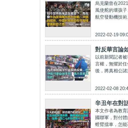
烏克蘭曾在20
風使舵的壞孩子、
航空發動機技術
2022-02-19 09:
對反華言論
以前新聞記者被
言權，無懼於任
後，將真相公諸
2022-02-08 20:
辛丑年在對
本文作者為教育
國聯軍，對付體
螳臂擋車，怎能