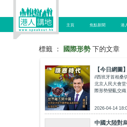
主頁
焦點新聞
港
標籤 ：
國際形勢
下的文章
【今日網圖
//西班牙首相桑
北京人民大會堂
際形勢變亂交織
2026-04-14 18:
中國大陸對