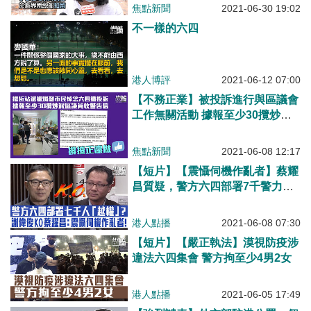
焦點新聞
2021-06-30 19:02
不一樣的六四
港人博評
2021-06-12 07:00
【不務正業】被投訴進行與區議會
工作無關活動 據報至少30攬炒派
區議員收警告信
焦點新聞
2021-06-08 12:17
【短片】【震懾伺機作亂者】蔡耀
昌質疑，警方六四部署7千警力
「越權」? 謝偉俊KO：當日銅鑼
灣有很多人似伺機而動、警須部署
港人點播
2021-06-08 07:30
具震懾力人手
【短片】【嚴正執法】漠視防疫涉
違法六四集會 警方拘至少4男2女
港人點播
2021-06-05 17:49