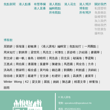
焦點新聞
港人點播
有聲專欄
港人觀點
港人花生
港人博評
關於我們
港人直播
編輯觀點
博客館
私隱聲明
所有觀點
所有博評
免責條款
版權聲明
加入我們
聯絡我們
刊登廣告
爆料快
博客館
屈穎妍
|
張瑞蓮
|
顧敏康
|
《港人講地》編輯室
|
焦點短打
|
一周圈點
|
周末短打
|
劉炳章
|
梁世民
|
馬浩文
|
何濼生
|
原姿晴
|
許紹基
|
麥國華
|
郭文緯
|
錢一帆
|
秦島
|
胡曉明
|
周浩鼎
|
田北辰
|
鄔滿海
|
季霆剛
|
王惠貞
|
周伯展
|
潘麗瓊
|
葉慶寧
|
陳建強
|
馬恩國
|
周全浩
|
方舟
|
洪為民
|
鄧淑明
|
楊全盛
|
黃均瑜
|
錢志庸
|
劉國勳
|
柯創盛
|
洪錦鉉
|
陸頌雄
|
黃麗芳
|
嚴建平
|
甘文鋒
|
杜礎圻
|
健良
|
聶廣男
|
盧展常
|
Winter Wong
|
K2
|
梁文新
|
羅崑
|
姚銘
|
陳志豪
|
精選文章
|
林奮強
|
囍雨
© 港人講地
電郵: speakout@speakout.hk
傳真: 85228041301