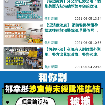
【強烈譴責】外交部駐港公署：個
別美西方駐港總領館卑劣的政治把
戲不可能得逞
焦點新聞
2021-06-05 13:54
【澄清假消息】 網傳警路障阻孕
婦送往律敦治醫院治理 醫管局澄
清該醫院並無婦産科病房 警方譴
責造謠者煽動仇恨
焦點新聞
2021-06-05 10:56
【切勿犯法】夜晚有人到維園外聚
集、警方出紫旗黃旗、警告涉違國
安法及參與非法集結、要求按警方
指示離開
焦點新聞
2021-06-04 20:43