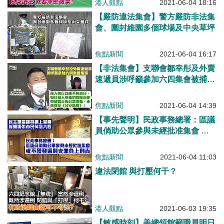
港人觀點
2021-06-04 18:16
【嚴防違法集會】警方嚴防非法集
會、圍封維園多個球場及中央草坪
焦點新聞
2021-06-04 16:17
【非法集會】支聯會鄒幸彤及外賣
速遞員涉呼籲參加六四集會被捕
警方：兩人行為極不負責任
焦點新聞
2021-06-04 14:39
【事先聲明】民政事務總署：區議
員倘助公眾參與未經批准集會 或
不獲發還開支兼負上刑責
焦點新聞
2021-06-04 11:03
違法閉館 與打壓何干？
港人觀點
2021-06-03 19:35
【敏感時刻】美總領館籲職員明日