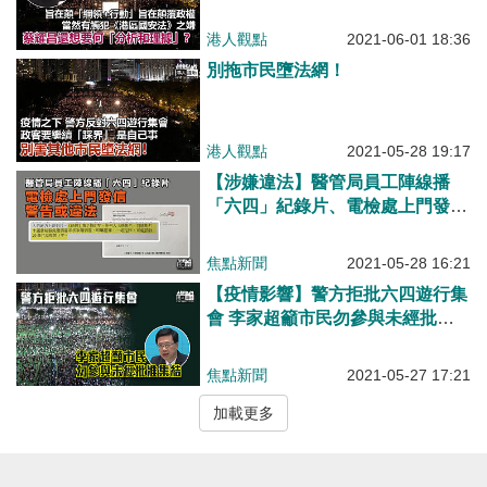
港人觀點
2021-06-01 18:36
別拖市民墮法網！
港人觀點
2021-05-28 19:17
【涉嫌違法】醫管局員工陣線播
「六四」紀錄片、電檢處上門發信
警告或違法
焦點新聞
2021-05-28 16:21
【疫情影響】警方拒批六四遊行集
會 李家超籲市民勿參與未經批准
集結
焦點新聞
2021-05-27 17:21
加載更多