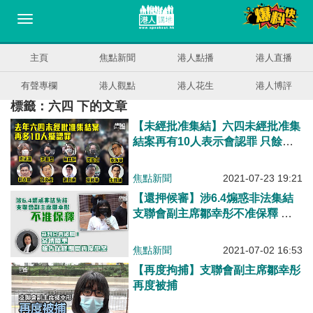
主頁
焦點新聞
港人點播
港人直播
有聲專欄
港人觀點
港人花生
港人博評
標籤：六四 下的文章
【未經批准集結】六四未經批准集
結案再有10人表示會認罪 只餘黎
智英及梁耀忠等8人不認罪
焦點新聞
2021-07-23 19:21
【還押候審】涉6.4煽惑非法集結
支聯會副主席鄒幸彤不准保釋 法
官：案情嚴重、被告保釋期間再度
犯案
焦點新聞
2021-07-02 16:53
【再度拘捕】支聯會副主席鄒幸彤
再度被捕