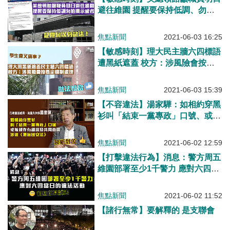
避往維園 提醒要保持低調、勿拍
攝示威者或警員
焦點新聞
2021-06-03 16:25
【敏感時刻】理大民主牆六四標語
遭黑紙遮蓋 校方：涉風險會按既
定機制處理
焦點新聞
2021-06-03 15:39
【不容違法】湯家驊：如相約穿黑
衫叫「結束一黨專政」口號、或被
視作有組織及共同意圖、涉違《港
區國安法》！
焦點新聞
2021-06-02 12:59
【打擊違法行為】消息：警方周五
維園部署至少1千警力 應對六四當
日的違法活動
焦點新聞
2021-06-02 11:52
【諸行無常】要解釋的 是支聯會