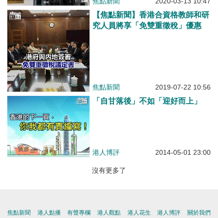
焦點新聞
2020-03-13 10:47
【焦點新聞】香港合資格教師和研
究人員將享「免雙重徵稅」優惠
焦點新聞
2019-07-22 10:56
「自甘落後」不如「迎好而上」
港人博評
2014-05-01 23:00
沒有更多了
焦點新聞
港人點播
有聲專欄
港人觀點
港人花生
港人博評
關於我們