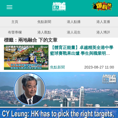
主頁
焦點新聞
港人點播
港人直播
有聲專欄
港人觀點
港人花生
港人博評
標籤：兩地融合 下的文章
【體育正能量】卓越精英全港中學
籃球賽戰果出爐 學生與職業明星
隊現場比拼 優勝隊伍將赴內地交
流切磋
焦點新聞
2023-08-27 11:00