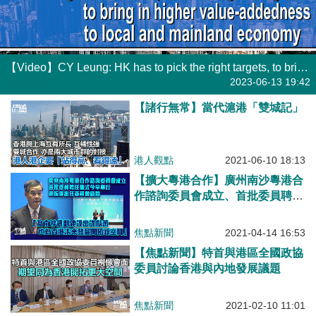
【Video】CY Leung: HK has to pick the right targets, to bring in higher value-addedness to local and mainland economy
港人點播
2023-06-13 19:42
【諸行無常】當代滬港「雙城記」
港人觀點
2021-06-10 18:13
【擴大粵港合作】廣州南沙粵港合
作諮詢委員會成立、首批委員聘任
儀式今早舉行 出任委員會顧問的
梁振英：為南沙規劃建設出謀獻
焦點新聞
2021-04-14 16:53
策，也為香港未來發展開拓新空間
【焦點新聞】特首與港區全國政協
委員討論香港與內地發展議題
焦點新聞
2021-02-10 11:01