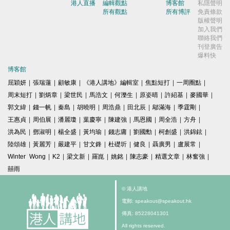
港人直播
編輯觀點
博客館
私隱聲明
所有觀點
所有博評
免責條款
版權聲明
加入我們
聯絡我們
刊登廣告
爆料快
博客館
屈穎妍
|
張瑞蓮
|
顧敏康
|
《港人講地》編輯室
|
焦點短打
|
一周圈點
|
周末短打
|
劉炳章
|
梁世民
|
馬浩文
|
何濼生
|
原姿晴
|
許紹基
|
麥國華
|
郭文緯
|
錢一帆
|
秦島
|
胡曉明
|
周浩鼎
|
田北辰
|
鄔滿海
|
季霆剛
|
王惠貞
|
周伯展
|
潘麗瓊
|
葉慶寧
|
陳建強
|
馬恩國
|
周全浩
|
方舟
|
洪為民
|
鄧淑明
|
楊全盛
|
黃均瑜
|
錢志庸
|
劉國勳
|
柯創盛
|
洪錦鉉
|
陸頌雄
|
黃麗芳
|
嚴建平
|
甘文鋒
|
杜礎圻
|
健良
|
聶廣男
|
盧展常
|
Winter Wong
|
K2
|
梁文新
|
羅崑
|
姚銘
|
陳志豪
|
精選文章
|
林奮強
|
囍雨
© 港人講地
電郵: speakout@speakout.hk
傳真: 85228041301
All rights reserved.