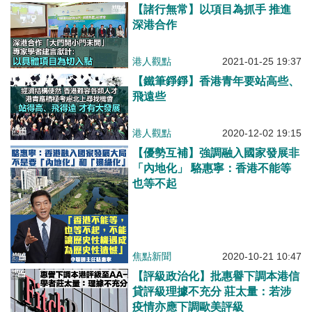
【諸行無常】以項目為抓手 推進
深港合作
港人觀點
2021-01-25 19:37
【鐵筆錚錚】香港青年要站高些、
飛遠些
港人觀點
2020-12-02 19:15
【優勢互補】強調融入國家發展非
「內地化」 駱惠寧：香港不能等
也等不起
焦點新聞
2020-10-21 10:47
【評級政治化】批惠譽下調本港信
貸評級理據不充分 莊太量：若涉
疫情亦應下調歐美評級