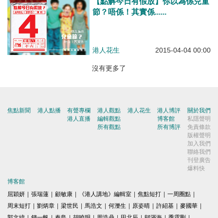
【點解今日有假放】你以為係兒童
節？唔係！其實係......
港人花生
2015-04-04 00:00
沒有更多了
焦點新聞
港人點播
有聲專欄
港人觀點
港人花生
港人博評
關於我們
港人直播
編輯觀點
博客館
私隱聲明
所有觀點
所有博評
免責條款
版權聲明
加入我們
聯絡我們
刊登廣告
爆料快
博客館
屈穎妍
|
張瑞蓮
|
顧敏康
|
《港人講地》編輯室
|
焦點短打
|
一周圈點
|
周末短打
|
劉炳章
|
梁世民
|
馬浩文
|
何濼生
|
原姿晴
|
許紹基
|
麥國華
|
郭文緯
|
錢一帆
|
秦島
|
胡曉明
|
周浩鼎
|
田北辰
|
鄔滿海
|
季霆剛
|