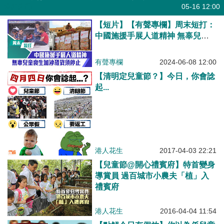
焦點新聞
05-16 12:00
【短片】【有聲專欄】周末短打：
中國施援手展人道精神 無辜兒童
喪生加沙殺戮須停止
有聲專欄
2024-06-08 12:00
【清明定兒童節？】今日，你會諗
起...
港人花生
2017-04-03 22:21
【兒童節@開心禮賓府】特首變身
導賞員 過百城市小農夫「植」入
禮賓府
港人花生
2016-04-04 11:54