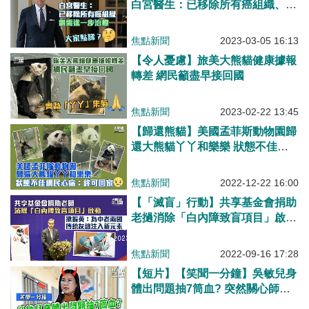
白宮醫生：已移除所有癌組織、無
需進一步治療
焦點新聞
2023-03-05 16:13
【令人憂慮】旅美大熊貓健康據報
轉差 網民籲盡早接回國
焦點新聞
2023-02-22 13:45
【歸還熊貓】美國孟菲斯動物園歸
還大熊貓丫丫和樂樂 狀態不佳網
民心痛：終可回家
焦點新聞
2022-12-22 16:00
【「滅盲」行動】共享基金會捐助
老撾消除「白內障致盲項目」啟動
梁振英：為中老兩國傳統友誼注入
新元素
焦點新聞
2022-09-16 17:28
【短片】【笑聞一分鐘】吳敏兒身
體出問題抽7筒血? 突然關心師生
流失露破綻？