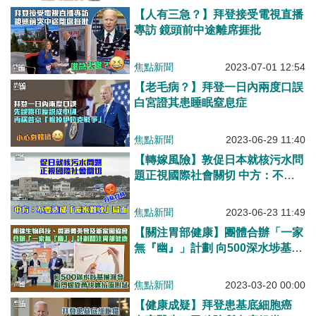
【人有三急？】拜登接受電視直播
專訪 鏡頭前中途離席捱批
焦點新聞
2023-07-01 12:54
【老毛病？】拜登一日內兩度口誤
白宮證其患睡眠窒息症
焦點新聞
2023-06-29 11:40
【轉嫁風險】敦促日本就核污水問
題正視國際社會關切 中方：不要
造成「覆水難收」局面
焦點新聞
2023-06-23 11:49
【關注胃部健康】團體合辦「一家
無『幽』」計劃 向500深水埗基層
派幽門螺旋菌快速抗原測試
焦點新聞
2023-03-20 00:00
【健康成疑】拜登患基底細胞癌