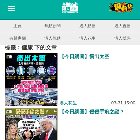
主頁
焦點新聞
港人點播
港人直播
有聲專欄
港人觀點
港人花生
港人博評
標籤：健康 下的文章
【今日網圖】衝出太空
港人花生
03-31 15:00
【今日網圖】侵侵手瘀之謎？