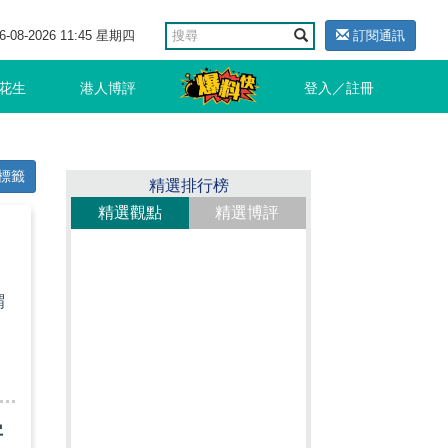
6-08-2026 11:45 星期四
訂閱通訊
花生
港人博評
登入／註冊
標籤
精選排行榜
精選觀點
精選博評
謂
字