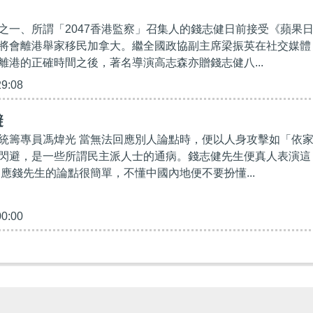
之一、所謂「2047香港監察」召集人的錢志健日前接受《蘋果
將會離港舉家移民加拿大。繼全國政協副主席梁振英在社交媒體
離港的正確時間之後，著名導演高志森亦贈錢志健八...
29:08
避
統籌專員馮煒光 當無法回應別人論點時，便以人身攻擊如「依
閃避，是一些所謂民主派人士的通病。錢志健先生便真人表演這
回應錢先生的論點很簡單，不懂中國內地便不要扮懂...
00:00