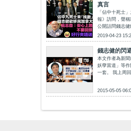
真言
「佔中十死士」
報》訪問，聲稱
公開詰問錢志健
2019-04-23 15:
錢志健的閃
本文作者為新聞
妖孽當道」等作
一套。 我上周
2015-05-05 06: