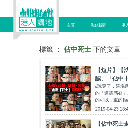
主頁
焦點新聞
港
標籤 ：
佔中死士
下的文章
【短片】【法
認、「佔中
//說穿了，這
「走數」、
的「道德感召」
的可以，重的拒
2019-04-23 18:
【佔中死士