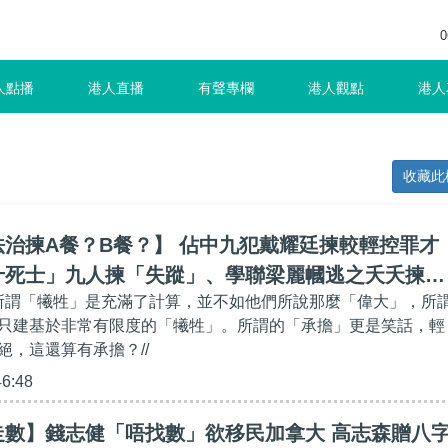
0
人點播
港人直播
有聲專欄
港人觀點
港人
收藏此
治揀A餐？B餐​？】 佔中九犯戴耀廷揀較輕控罪才
十死士」九人揀「失蹤」、學聯梁麗幗逃之夭夭揀
場所謂「犧牲」是充滿了計算，並不如他們所說那麼「偉大」，所
選擇性守法何來承擔後果？
只建基於非常有限度的「犧牲」。所謂的「承擔」更是笑話，輕
絕，這還算有承擔？//
46:48
走數】錢志健「唔找數」欲移民加拿大 高志森贈八