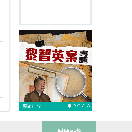
日
家
專題推介