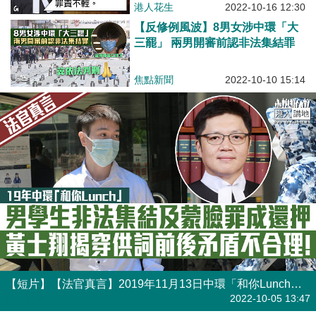
港人花生
2022-10-16 12:30
【反修例風波】8男女涉中環「大
三罷」 兩男開審前認非法集結罪
焦點新聞
2022-10-10 15:14
【短片】【法官真言】2019年11月13日中環「和你Lunch」示威 男學生譚家樑非法集結罪及蒙面罪罪成還押候判，區院暫委法官黃士翔揭穿供詞前後矛盾不合理!
港人點播
2022-10-05 13:47