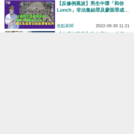
【反修例風波】男生中環「和你
Lunch」非法集結罪及蒙面罪成候
判
焦點新聞
2022-09-30 11:21
【中環槍擊案】警方懸紅25萬元
追查涉案槍械及用槍者下落
焦點新聞
2022-06-14 11:04
【中環槍擊案】刀手施襲疑遭開槍
還擊 1人身中兩槍3人被捕
焦點新聞
2022-06-10 11:59
【反修例風波】兩男認中環非法集
結 被判入勞教中心及教導所
焦點新聞
2022-06-07 11:02
【反修例示威】「Lunch哥」李國
永IFC組織聚集罪成 判感化令15個