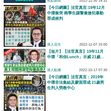
焦點新聞
2022-11-30 14:32
【今日網圖】法官真言:19年12月
中環衝突 兩學生踢警兼搶犯暴動
罪成候判
港人花生
2022-11-07 15:00
【短片】【法官真言】19年11月
中環「和你Lunch」示威 21歲男
學生非法集結罪成判入勞教中心
黃士翔如何識穿有備而來？
港人點播
2022-10-17 07:30
【今日網圖】法官真言：2019年
中環非法集結及蒙面罪成 21歲男
生判入勞教中心