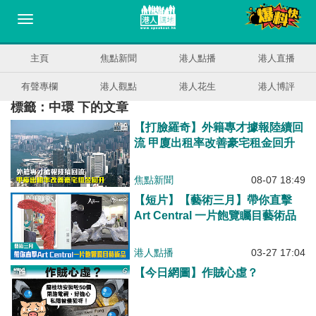
主頁
焦點新聞
港人點播
港人直播
有聲專欄
港人觀點
港人花生
港人博評
標籤：中環 下的文章
【打臉羅奇】外籍專才據報陸續回
流 甲廈出租率改善豪宅租金回升
焦點新聞
08-07 18:49
【短片】【藝術三月】帶你直擊
Art Central 一片飽覽矚目藝術品
港人點播
03-27 17:04
【今日網圖】作賊心虛？