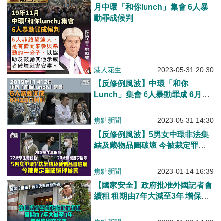
月中環「和你lunch」集會 6人暴
動罪成候判
港人花生
2023-05-31 20:30
【反修例風波】中環「和你
Lunch」集會 6人暴動罪成 6月23
日判刑
焦點新聞
2023-05-31 14:30
【反修例風波】5男女中環非法集
結及藏物品圖破壞 今被裁定罪成
還押候懲
焦點新聞
2023-01-14 16:39
【國家安全】政府批准外國記者會
續租 租期由7年大減至3年 增保障
國安條款