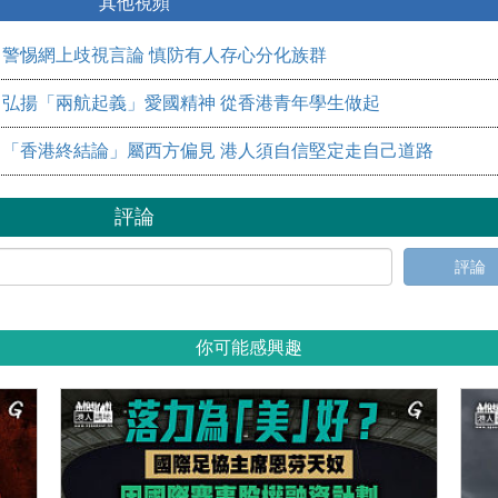
其他視頻
警惕網上歧視言論 慎防有人存心分化族群
弘揚「兩航起義」愛國精神 從香港青年學生做起
「香港終結論」屬西方偏見 港人須自信堅定走自己道路
評論
評論
你可能感興趣