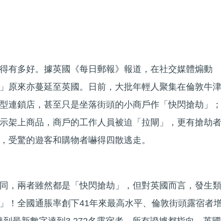
得有多好。據英國《每日郵報》報道，在社交媒體煽動
」原來亦蔓延至英國。日前，大批年輕人聚集在倫敦牛
型連鎖店，甚至只是坐落街頭的小商戶作「快閃搶劫」
示架上商品，商戶的工作人員被迫「拉閘」，更有搶劫
，受驚的遊客和購物者嚇得四散逃走。
同，兩者雖然都是「快閃搶劫」，但對英國而言，發生
」！全國通脹率創下41年來最高水平、倫敦街頭露宿者