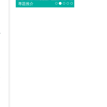
專題推介
，
人
國
面
，