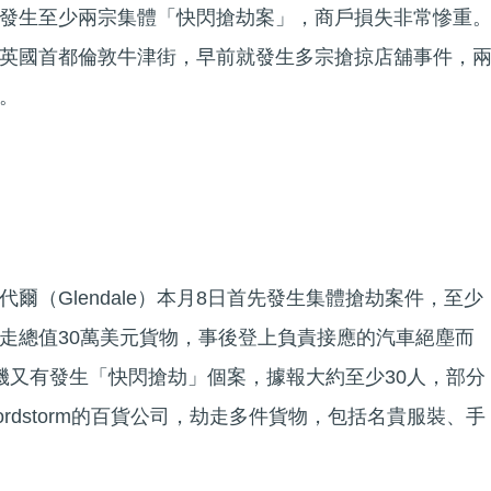
發生至少兩宗集體「快閃搶劫案」，商戶損失非常慘重
英國首都倫敦牛津街，早前就發生多宗搶掠店舖事件，
。
爾（Glendale）本月8日首先發生集體搶劫案件，至少
搶走總值30萬美元貨物，事後登上負責接應的汽車絕塵而
磯又有發生「快閃搶劫」個案，據報大約至少30人，部分
rdstorm的百貨公司，劫走多件貨物，包括名貴服裝、手