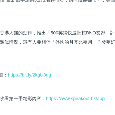
到最新數字達到3,272名露宿者，所有證據都指向，英國
香港人錢的動作，推出「500英鎊快速批核BNO簽證」計
類似情況，還有人要相信「外國的月亮比較圓」？發夢
頻道：
https://bit.ly/2kgU8qg
收看第一手精彩內容：
https://www.speakout.hk/app