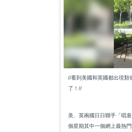
//看到美國和英國都出現
了！//
美、英兩國日日聯手「唱衰
個星期其中一個網上最熱門