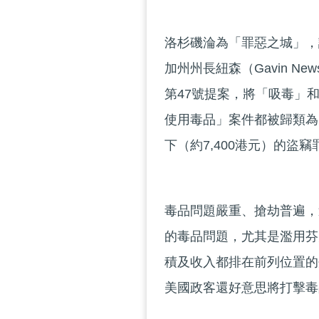
洛杉磯淪為「罪惡之城」，
加州州長紐森（Gavin 
第47號提案，將「吸毒」
使用毒品」案件都被歸類為
下（約7,400港元）的盜
毒品問題嚴重、搶劫普遍，
的毒品問題，尤其是濫用芬
積及收入都排在前列位置的
美國政客還好意思將打擊毒