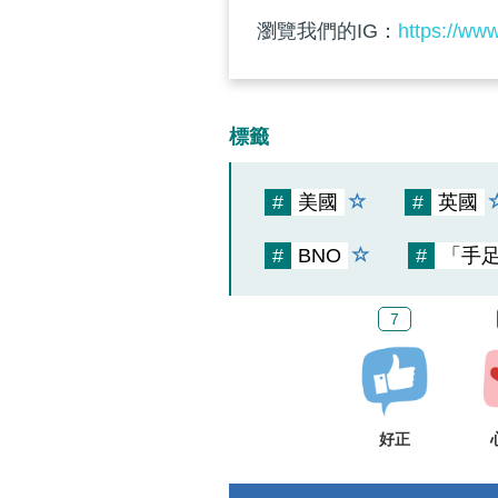
瀏覽我們的IG：
https://ww
標籤
#
美國
#
英國
#
BNO
#
「手
7
好正