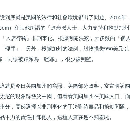
說到底就是美國的法律和社會環境都出了問題。2014年
Newsom）和其他所謂的「進步派人士」大力支持和推動加州
和「入店行竊」非刑事化。根據有關法案，大多數的「個
「輕罪」。另外，根據加州的法例，財物損失950美元以
竊罪，同樣被歸類為「輕罪」，很少被判監。
這就是今日美國加州的寫照。美國部分政客，常常將該
太尼的現象歸咎於中國，但看看美國加州在美國人口、
州分，竟然選擇以非刑事化的手法對待毒品和搶劫問題
品不力的責任推卸他人，這種人實在是不知羞恥。