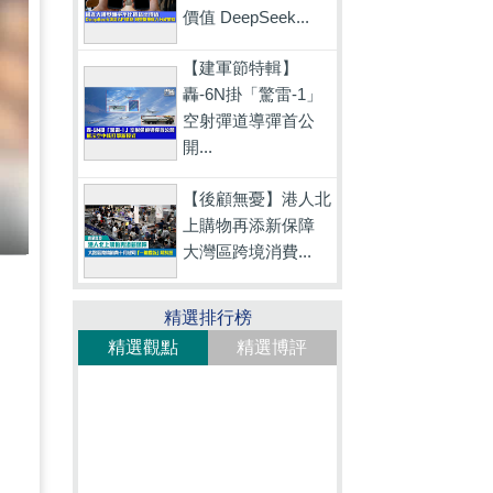
價值 DeepSeek...
【建軍節特輯】
轟-6N掛「驚雷-1」
空射彈道導彈首公
開...
【後顧無憂】港人北
上購物再添新保障
大灣區跨境消費...
精選排行榜
精選觀點
精選博評
一
，