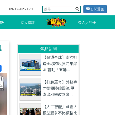
09-08-2026 12:11
訂閱通訊
花生
港人博評
登入／註冊
風
焦點新聞
【鏈通全球】南沙打
造全球跨境貿易集聚
區 聯動「五港...
【打臉羅奇】外籍專
才據報陸續回流 甲
廈出租率改善豪...
【人工智能】國產大
模型競爭不比價格比