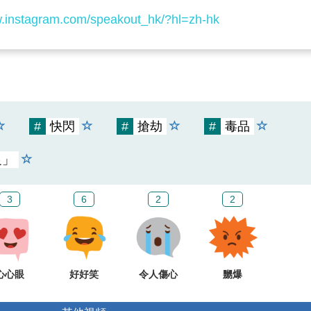
w.instagram.com/speakout_hk/?hl=zh-hk
#
快閃
#
搶劫
#
毒品
足」
3
6
2
2
心心眼
好好笑
令人傷心
嬲爆