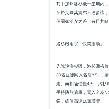
其中加州洛杉磯一星期內，
至於英國其實亦不遑多讓，
個國家治安之差，有目共睹
洛杉磯兩宗「快閃搶劫」
先說說洛杉磯，洛杉磯格倫代
30名匪徒闖入名店YSL，
走。而相隔僅僅4天，洛杉
手持防熊噴霧，闖入名為No
袋，總值高達10萬美元。