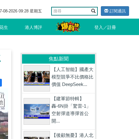
7-08-2026 09:28 星期五
訂閱通訊
花生
港人博評
登入／註冊
龍
焦點新聞
【人工智能】國產大
模型競爭不比價格比
價值 DeepSeek...
【建軍節特輯】
轟-6N掛「驚雷-1」
空射彈道導彈首公
開...
【後顧無憂】港人北