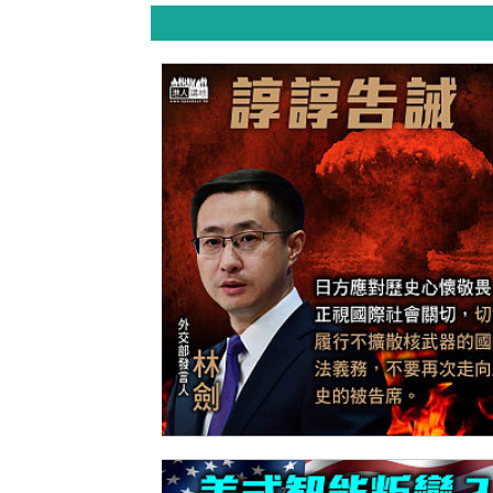
【今日網圖】諄諄告誡