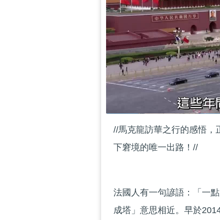
//馬克龍訪華之行的感悟
下窘境的唯一出路！//
法國人有一句諺語：「一點
成塔」意思相近。早於201