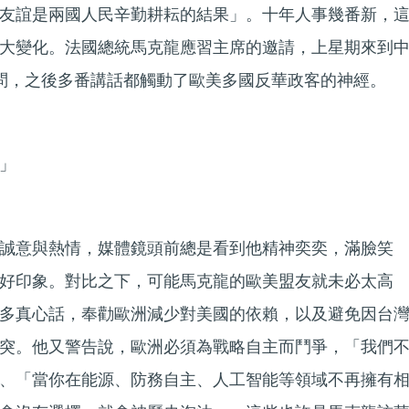
友誼是兩國人民辛勤耕耘的結果」。十年人事幾番新，
大變化。法國總統馬克龍應習主席的邀請，上星期來到
問，之後多番講話都觸動了歐美多國反華政客的神經。
」
誠意與熱情，媒體鏡頭前總是看到他精神奕奕，滿臉笑
好印象。對比之下，可能馬克龍的歐美盟友就未必太高
多真心話，奉勸歐洲減少對美國的依賴，以及避免因台
突。他又警告說，歐洲必須為戰略自主而鬥爭，「我們
、「當你在能源、防務自主、人工智能等領域不再擁有