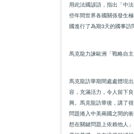
用此法國諺語，指出「中法
些年間世界各國關係發生極
國進行了為期3天的國事訪
馬克龍力諫歐洲「戰略自主
馬克龍訪華期間處處體現出
容，充滿活力，令人留下良
興。馬克龍訪華後，講了很
問題捲入中美兩國之間的衝
想在關鍵問題上依賴他人」