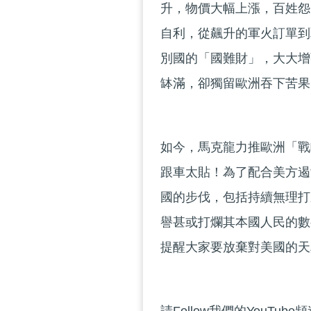
升，物價大幅上漲，百姓怨
自利，從飆升的軍火訂單到
別國的「國難財」，大大增
缽滿，卻獨留歐洲吞下苦果
如今，馬克龍力推歐洲「戰
跟車太貼！為了配合美方遏
國的步伐，包括持續無理打壓
譽甚或打爛其本國人民的數
提醒大家要放棄對美國的天