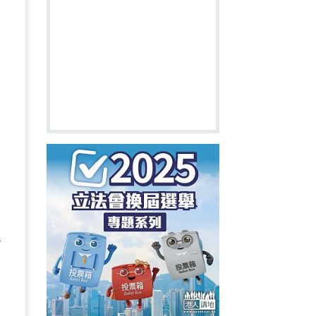
這
中
灣
不
相