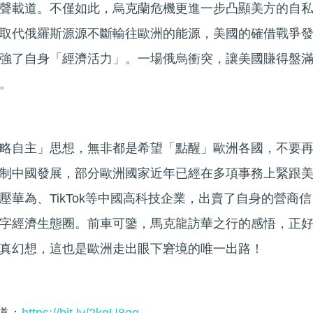
聲載道。不僅如此，烏克蘭危機更進一步凸顯美方的自
取代俄羅斯源源不斷輸往歐洲的能源，美國的確借戰爭
強了自身「經濟活力」。一場俄烏衝突，讓美國賺得盤
。
略自主」思想，無非都是希望「點醒」歐洲各國，不要
制中國發展，部分歐洲國家近年已經在多項事務上緊跟
華為、TikTok等中國高科技企業，出賣了自身的營商信
字經濟生態圈。前車可鑒，馬克龍訪華之行的感悟，正
真幻想，這也是歐洲走出眼下窘境的唯一出路！