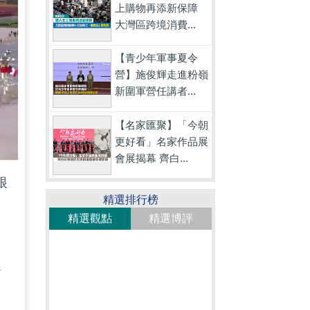
上購物再添新保障
大灣區跨境消費...
【青少年軍事夏令
營】施俊輝走進粉嶺
新圍軍營任講者...
【名家匯聚】「今朝
更好看」名家作品展
會展揭幕 齊白...
眼
精選排行榜
精選觀點
精選博評
沙