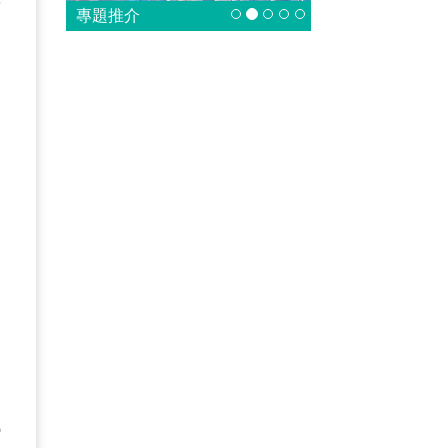
華
專題推介
像
來
展
飆