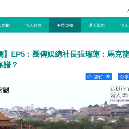
0
人點播
港人直播
有聲專欄
港人觀點
港人
欄】EP5：圈傳媒總社長張瑞蓮：馬克
靠譜？
讚好
28
分享