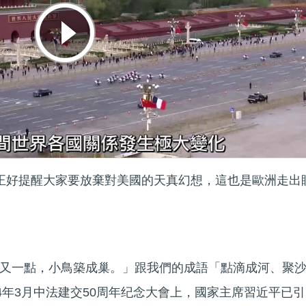
，正好提醒大家要放棄對美國的天真幻想，這也是歐洲走出
又一點，小鳥築成巢。」跟我們的成語「點滴成河、聚
4年3月中法建交50周年纪念大會上，國家主席習近平已引