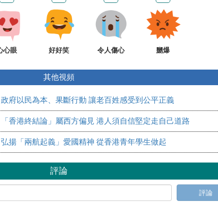
心心眼
好好笑
令人傷心
嬲爆
其他視頻
​政府以民為本、果斷行動 讓老百姓感受到公平正義
「香港終結論」屬西方偏見 港人須自信堅定走自己道路
弘揚「兩航起義」愛國精神 從香港青年學生做起
評論
評論