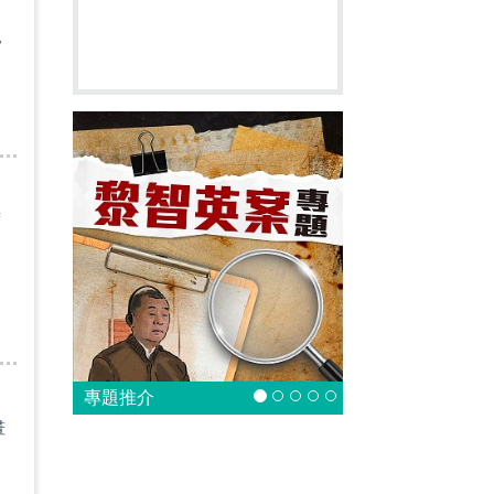
常
席
專題推介
畫