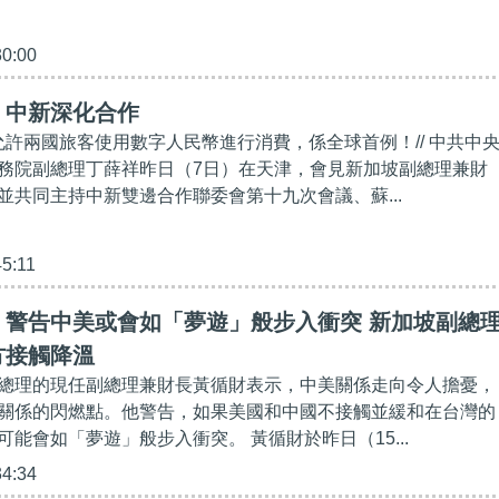
30:00
】中新深化合作
坡允許兩國旅客使用數字人民幣進行消費，係全球首例！// 中共中
務院副總理丁薛祥昨日（7日）在天津，會見新加坡副總理兼財
並共同主持中新雙邊合作聯委會第十九次會議、蘇...
45:11
】警告中美或會如「夢遊」般步入衝突 新加坡副總
方接觸降溫
總理的現任副總理兼財長黃循財表示，中美關係走向令人擔憂，
關係的閃燃點。他警告，如果美國和中國不接觸並緩和在台灣的
能會如「夢遊」般步入衝突。 黃循財於昨日（15...
34:34