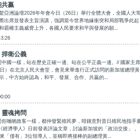
能共贏
鰲亞洲論壇2026年年會今日（26日）舉行全體大會，全國人大
際出席並發表主旨演講，強調當今世界地緣衝突和局部戰爭此起
和霸權主義威脅上升，各國人民要求和平與發展的願...
43:26
】捍衛公義
家同中國一樣，站在歷史正確一邊、站在公平正義一邊。// 國家主
4日）在北京人民大會堂，會見來華進行正式訪問的新加坡總理黃
示，中方始終認為，和平、發展、合作、共贏的...
00:00
】靈魂拷問
體同佢哋啲政客一樣，都仲發緊殖民夢，咁鍾意對昔日殖民地指手
雜誌《經濟學人》日前發表評論文章，討論新加坡的「政治交接」，
來「僅有」3位領導人，並稱即將接棒的副總理黃...