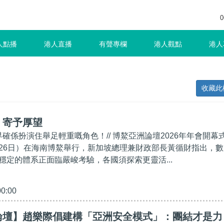
0
人點播
港人直播
有聲專欄
港人觀點
港人
收藏此
】寄予厚望
界確係扮演住舉足輕重嘅角色！// 博鰲亞洲論壇2026年年會開幕
26日）在海南博鰲舉行，新加坡總理兼財政部長黃循財指出，數
穩定的體系正面臨嚴峻考驗，各國須探索更靈活...
00:00
論壇】趙樂際倡建構「亞洲安全模式」：團結才是力