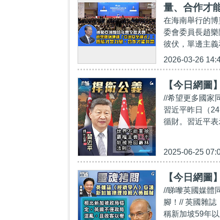
量、合作才
在海南舉行的博
委會委員長趙樂
彼伏，單邊主義
2026-03-26 14:
【今日網圖
//希望更多國
習近平昨日（2
循財。習近平表
2025-06-25 07:
【今日網圖
//睇嚟英國媒
腳！// 英國
稱新加坡59年以