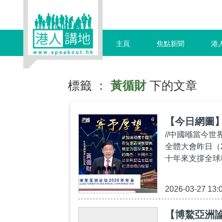
主頁
焦點新聞
港
標籤 ：
黃循財
下的文章
【今日網圖
//中國喺當今世
全體大會昨日（
十年來支撐全球
2026-03-27 13:
【博鰲亞洲