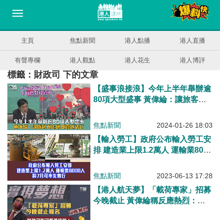
主頁
焦點新聞
港人點播
港人直播
有聲專欄
港人觀點
港人花生
港人博評
標籤：財政司 下的文章
【盛事浪接浪】今年上半年舉辦逾
80項大型盛事 黃偉綸：讓旅客真
正感受到香港活力
焦點新聞
2024-01-26 18:03
【輸入勞工】政府公布輸入勞工安
排 建造業上限1.2萬人 運輸業8000
人 料7月可率先實行
焦點新聞
2023-06-13 17:28
【港人航天夢】「載荷專家」招募
今晚截止 黃偉綸稱反應熱烈：暫
收到近50份報名