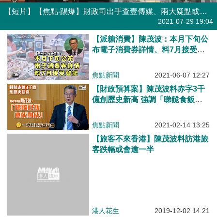
【短片】【焦點‧踢爆】財政司出手查壹傳媒、兩大疑點或涉欺詐！
港人點播
2021-07-29 19:04
【派糖消費】陳茂波：本月下旬公
布電子消費券詳情、料7月接受登
記
焦點新聞
2021-06-07 12:27
【財政預算案】陳茂波料赤字3千
億創歷史新高 強調「睇餸食飯，
應使則使」
焦點新聞
2021-02-14 13:25
【旅客不來香港】陳茂波料訪港旅
客跌幅或會逾一半
港人花生
2019-12-02 14:21