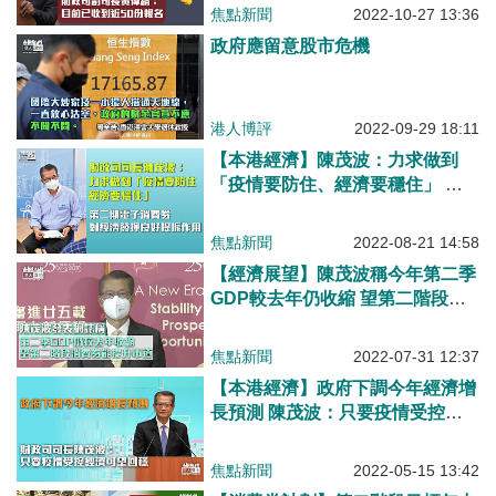
焦點新聞
2022-10-27 13:36
政府應留意股市危機
港人博評
2022-09-29 18:11
【本港經濟】陳茂波：力求做到
「疫情要防住、經濟要穩住」 第
二期電子消費券對經濟發揮良好提
振作用、現時談會否再派消費券仍
焦點新聞
2022-08-21 14:58
言之尚早
【經濟展望】陳茂波稱今年第二季
GDP較去年仍收縮 望第二階段消
費券能提升市道
焦點新聞
2022-07-31 12:37
【本港經濟】政府下調今年經濟增
長預測 陳茂波：只要疫情受控經
濟可望回穩
焦點新聞
2022-05-15 13:42