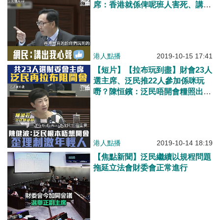
席：香港就係俾呢班人害死、講歪
理刺激年輕人上街做暴徒！網民大
讚講出大眾心聲
港人點播
2019-10-15 17:41
【短片】【拉布玩到盡】財會23人
選主席、泛民推22人參加係咪玩
嘢？陳恒鑌：泛民唔開會糧照出、
工人無飯開手停口停；陳健波：佢
哋唔想開會、想顛倒議會制度
港人點播
2019-10-14 18:19
【焦點新聞】泛民繼續以規程問題
拖延立法會財委會正常進行