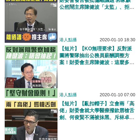
財委會發言被批偏離議題 郭家麒
公然鬧主席陳健波「太監」、拒收
回言論被逐離場
港人點播
2020-01-10 18:30
【短片】【KO無理要求】反對派
圖將警隊抽出公務員薪酬調整方
案！財委會主席陳健波​：這麼多年
沒試過抽出任何一個部門、繼續拉
布只會害死市民、我一定堅守原
則！
港人點播
2020-01-10 07:00
【短片】【亂​扣帽子】立會兩「高
佬」財委會就大學醫療撥款唇槍舌
劍、​何俊賢不滿被抹黑、斥林卓廷
斷章取義、胡說八道！