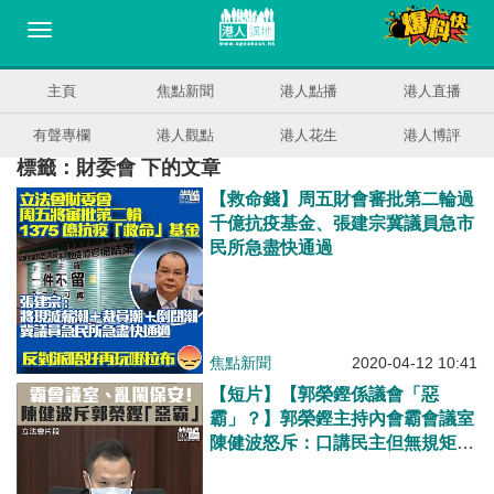
主頁
焦點新聞
港人點播
港人直播
有聲專欄
港人觀點
港人花生
港人博評
標籤：財委會 下的文章
【救命錢】周五財會審批第二輪過
千億抗疫基金、張建宗冀議員急市
民所急盡快通過
焦點新聞
2020-04-12 10:41
【短片】【郭榮鏗係議會「惡
霸」？】郭榮鏗主持內會霸會議室
陳健波怒斥：口講民主但無規矩、
圖阻財委會千億撥款、冀港人認清
真面目！