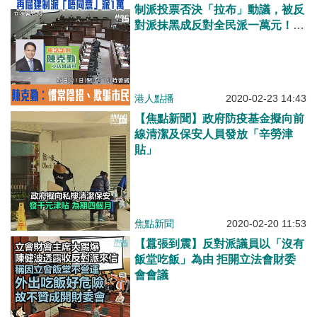
制派投票否決「拉布」動議，被反
對派抹黑成反對全民派一萬元！陳
克勤鬧爆反對派財會尾段玩陰招圖
屈建制派︰歪曲事實內容、卑鄙手
段、唔想派錢係佢哋！
港人點播
2020-02-23 14:43
【焦點新聞】政府防疫基金擬向前
線清潔及保安人員發放「辛勞津
貼」
焦點新聞
2020-02-20 11:53
【囂張到震】反對派議員以「沒有
飯堂吃飯」為由 拒開立法會財委
會會議