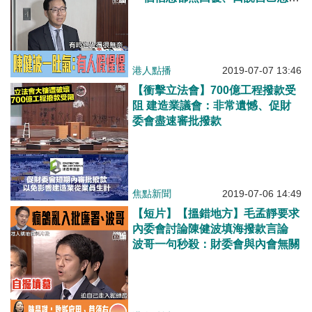
決問題、實際上永遠不肯與我開會
港人點播
2019-07-07 13:46
【衝擊立法會】700億工程撥款受
阻 建造業議會：非常遺憾、促財
委會盡速審批撥款
焦點新聞
2019-07-06 14:49
【短片】【搵錯地方】毛孟靜要求
內委會討論陳健波填海撥款言論
波哥一句秒殺：財委會與內會無關