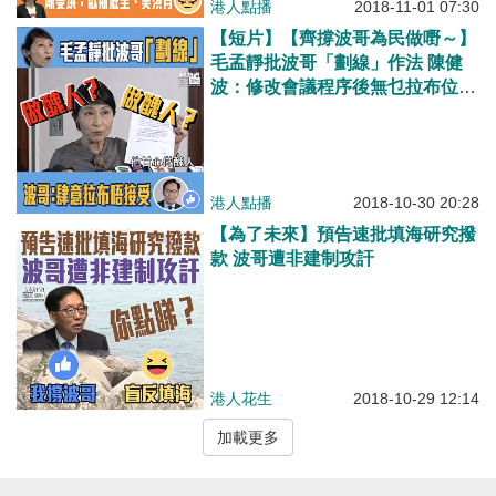
港人點播
2018-11-01 07:30
【短片】【齊撐波哥為民做嘢～】
毛孟靜批波哥「劃線」作法 陳健
波：修改會議程序後無乜拉布位、
再複雜議題十多個鐘解決、任由佢
哋拉布唔接受
港人點播
2018-10-30 20:28
【為了未來】預告速批填海研究撥
款 波哥遭非建制攻訐
港人花生
2018-10-29 12:14
加載更多