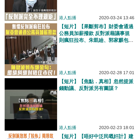
港人點播
2020-03-24 13:46
【短片】【果斷剪布】財委會通過
公務員加薪撥款 反對派藉議事規
則瘋狂拉布、朱凱廸、郭家麒包圍
主席台 陳健波剪布爆金句：疫症
下繼續糾纏係對唔住市民！
港人點播
2020-02-28 17:01
【短片】【焦點．真相】忽然提派
錢動議、反對派另有圖謀？
港人點播
2020-02-23 18:01
【短片】【唔好中泛民嘅奸計】建