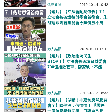
焦點新聞
2019-10-14 10:42
【短片】【立法會亂局依舊】7.1
立法會被破壞後財委會首復會、朱
凱廸即叫囂阻開會令陳健波不滿：
我們有700億工程未批出、香港幾
時可以向前行？
港人點播
2019-10-11 17:11
【短片】【政治拖垮民生
STOP！】立法會被破壞致財委會
700億撥款塞車、陳家駒：不能開
會對建造業有影響、大型工程待審
批、望以香港整體發展為依歸
港人點播
2019-07-12 18:32
【短片】【做騷﹗非建制突然想開
會？】陳健波：假惺惺！ 毛孟靜
一個信息都無回覆、口說自己想解