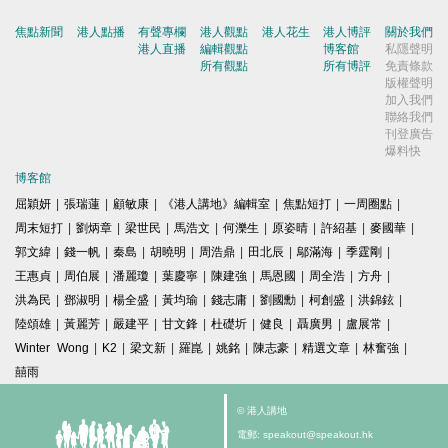
焦點新聞
港人點播
有聲專欄
港人觀點
港人花生
港人博評
關於我們
港人直播
編輯觀點
博客館
私隱聲明
所有觀點
所有博評
免責條款
版權聲明
加入我們
聯絡我們
刊登廣告
爆料快
博客館
屈穎妍
|
張瑞蓮
|
顧敏康
|
《港人講地》編輯室
|
焦點短打
|
一周圈點
|
周末短打
|
劉炳章
|
梁世民
|
馬浩文
|
何濼生
|
原姿晴
|
許紹基
|
麥國華
|
郭文緯
|
錢一帆
|
秦島
|
胡曉明
|
周浩鼎
|
田北辰
|
鄔滿海
|
季霆剛
|
王惠貞
|
周伯展
|
潘麗瓊
|
葉慶寧
|
陳建強
|
馬恩國
|
周全浩
|
方舟
|
洪為民
|
鄧淑明
|
楊全盛
|
黃均瑜
|
錢志庸
|
劉國勳
|
柯創盛
|
洪錦鉉
|
陸頌雄
|
黃麗芳
|
嚴建平
|
甘文鋒
|
杜礎圻
|
健良
|
聶廣男
|
盧展常
|
Winter Wong
|
K2
|
梁文新
|
羅崑
|
姚銘
|
陳志豪
|
精選文章
|
林奮強
|
囍雨
© 港人講地
電郵: speakout@speakout.hk