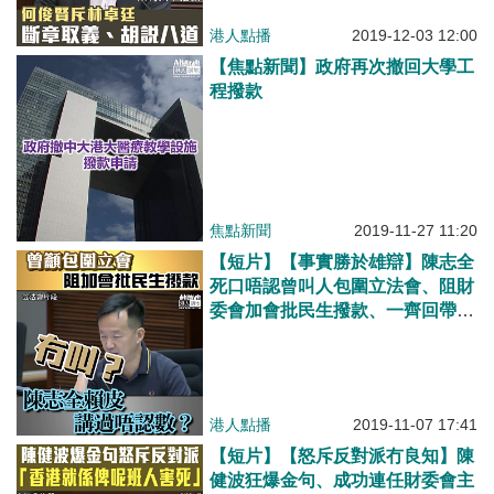
港人點播
2019-12-03 12:00
【焦點新聞】政府再次撤回大學工
程撥款
焦點新聞
2019-11-27 11:20
【短片】【事實勝於雄辯】陳志全
死口唔認曾叫人包圍立法會、阻財
委會加會批民生撥款、一齊回帶聽
清楚究竟佢講乜？
港人點播
2019-11-07 17:41
【短片】【怒斥反對派冇良知】陳
健波狂爆金句、成功連任財委會主