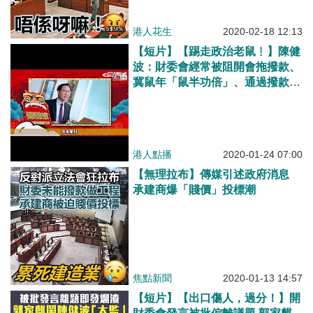
港人花生
2020-02-18 12:13
【短片】【踢走政治老鼠﹗】陳健
波：財委會經常被阻開會拖撥款、
冀鼠年「鼠半功倍」、通過撥款有
兩倍收穫、為香港注入生機
港人點播
2020-01-24 07:00
【無理拉布】傳媒引述政府消息
承建商爆「賤價」投標潮
焦點新聞
2020-01-13 14:57
【短片】【出口傷人，過分！】開