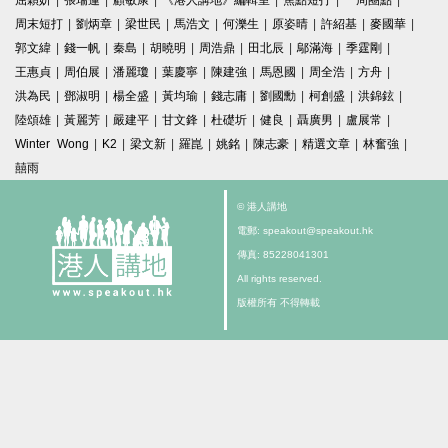
屈穎妍
|
張瑞蓮
|
顧敏康
|
《港人講地》編輯室
|
焦點短打
|
一周圈點
|
周末短打
|
劉炳章
|
梁世民
|
馬浩文
|
何濼生
|
原姿晴
|
許紹基
|
麥國華
|
郭文緯
|
錢一帆
|
秦島
|
胡曉明
|
周浩鼎
|
田北辰
|
鄔滿海
|
季霆剛
|
王惠貞
|
周伯展
|
潘麗瓊
|
葉慶寧
|
陳建強
|
馬恩國
|
周全浩
|
方舟
|
洪為民
|
鄧淑明
|
楊全盛
|
黃均瑜
|
錢志庸
|
劉國勳
|
柯創盛
|
洪錦鉉
|
陸頌雄
|
黃麗芳
|
嚴建平
|
甘文鋒
|
杜礎圻
|
健良
|
聶廣男
|
盧展常
|
Winter Wong
|
K2
|
梁文新
|
羅崑
|
姚銘
|
陳志豪
|
精選文章
|
林奮強
|
囍雨
© 港人講地
電郵: speakout@speakout.hk
傳真: 85228041301
All rights reserved.
版權所有 不得轉載