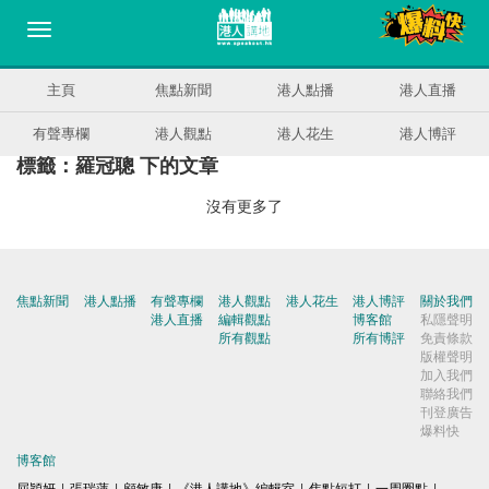
主頁
焦點新聞
港人點播
港人直播
有聲專欄
港人觀點
港人花生
港人博評
標籤：羅冠聰 下的文章
沒有更多了
焦點新聞
港人點播
有聲專欄
港人觀點
港人花生
港人博評
關於我們
港人直播
編輯觀點
博客館
私隱聲明
所有觀點
所有博評
免責條款
版權聲明
加入我們
聯絡我們
刊登廣告
爆料快
博客館