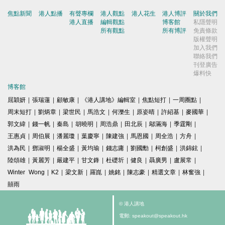
焦點新聞
港人點播
有聲專欄
港人觀點
港人花生
港人博評
關於我們
港人直播
編輯觀點
博客館
私隱聲明
所有觀點
所有博評
免責條款
版權聲明
加入我們
聯絡我們
刊登廣告
爆料快
博客館
屈穎妍
|
張瑞蓮
|
顧敏康
|
《港人講地》編輯室
|
焦點短打
|
一周圈點
|
周末短打
|
劉炳章
|
梁世民
|
馬浩文
|
何濼生
|
原姿晴
|
許紹基
|
麥國華
|
郭文緯
|
錢一帆
|
秦島
|
胡曉明
|
周浩鼎
|
田北辰
|
鄔滿海
|
季霆剛
|
王惠貞
|
周伯展
|
潘麗瓊
|
葉慶寧
|
陳建強
|
馬恩國
|
周全浩
|
方舟
|
洪為民
|
鄧淑明
|
楊全盛
|
黃均瑜
|
錢志庸
|
劉國勳
|
柯創盛
|
洪錦鉉
|
陸頌雄
|
黃麗芳
|
嚴建平
|
甘文鋒
|
杜礎圻
|
健良
|
聶廣男
|
盧展常
|
Winter Wong
|
K2
|
梁文新
|
羅崑
|
姚銘
|
陳志豪
|
精選文章
|
林奮強
|
囍雨
© 港人講地
電郵: speakout@speakout.hk