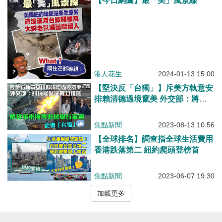
【今日網圖】最「美」風景線
港人花生
2024-01-13 15:00
【堅決反「台獨」】斥美方執意安
排賴清德過境竄美 外交部：將採
取堅決有力措施 解放軍東海等海
域舉行軍演
焦點新聞
2023-08-13 10:56
【全球排名】調查指全球生活費用
香港跌落第二 紐約爬頭登榜首
焦點新聞
2023-06-07 19:30
加載更多