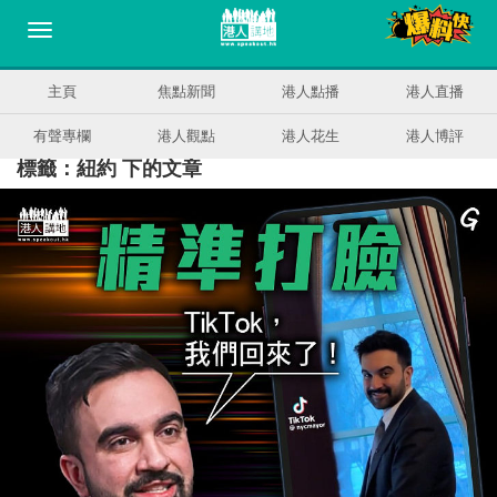
主頁
焦點新聞
港人點播
港人直播
有聲專欄
港人觀點
港人花生
港人博評
標籤：紐約 下的文章