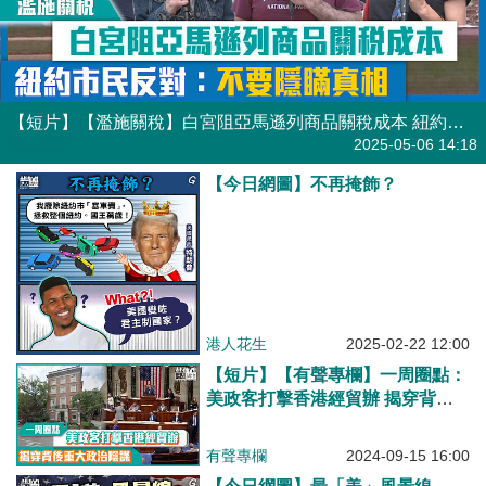
【短片】【濫施關稅】白宮阻亞馬遜列商品關稅成本 紐約市民反對：不要隱瞞真相
港人點播
2025-05-06 14:18
【今日網圖】不再掩飾？
港人花生
2025-02-22 12:00
【短片】【有聲專欄】一周圈點：
美政客打擊香港經貿辦 揭穿背後
重大政治陰謀
有聲專欄
2024-09-15 16:00