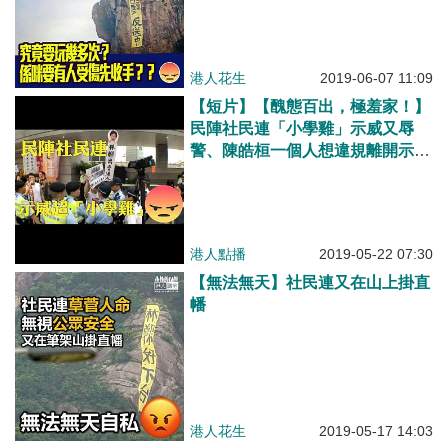
港人花生
2019-06-07 11:09
【短片】【醜態百出，極羞家！】
民陣社民連「小學雞」示威又辱
警、陳皓桓一個人想違規離開示威
區、擺明想搞事？
港人點播
2019-05-22 07:30
【無法無天】社民連又在山上掛直
幡
港人花生
2019-05-17 14:03