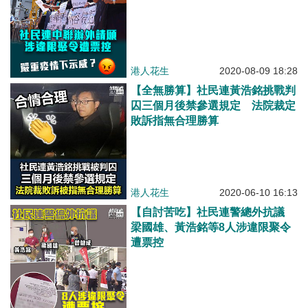
港人花生
2020-08-09 18:28
【全無勝算】社民連黃浩銘挑戰判
囚三個月後禁參選規定 法院裁定
敗訴指無合理勝算
港人花生
2020-06-10 16:13
【自討苦吃】社民連警總外抗議
梁國雄、黃浩銘等8人涉違限聚令
遭票控