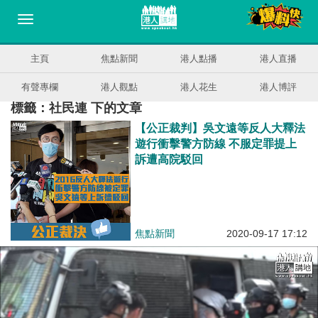
主頁
焦點新聞
港人點播
港人直播
有聲專欄
港人觀點
港人花生
港人博評
標籤：社民連 下的文章
【公正裁判】吳文遠等反人大釋法
遊行衝擊警方防線 不服定罪提上
訴遭高院駁回
焦點新聞
2020-09-17 17:12