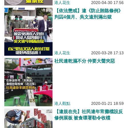
港人花生
2020-04-30 17:56
【依法懲戒】違《防止賄賂條例》
判囚4個月、吳文遠刑滿出獄
港人花生
2020-03-28 17:13
社民連乾濕不分 仲要大聲夾惡
港人觀點
2020-01-21 18:59
【違規在先】社民連年宵攤檔設反
修例展板 被食環署勒令收檔