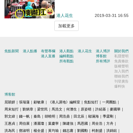
港人花生
2019-03-31 16:55
加載更多
焦點新聞
港人點播
有聲專欄
港人觀點
港人花生
港人博評
關於我們
港人直播
編輯觀點
博客館
私隱聲明
所有觀點
所有博評
免責條款
版權聲明
加入我們
聯絡我們
刊登廣告
爆料快
博客館
屈穎妍
|
張瑞蓮
|
顧敏康
|
《港人講地》編輯室
|
焦點短打
|
一周圈點
|
周末短打
|
劉炳章
|
梁世民
|
馬浩文
|
何濼生
|
原姿晴
|
許紹基
|
麥國華
|
郭文緯
|
錢一帆
|
秦島
|
胡曉明
|
周浩鼎
|
田北辰
|
鄔滿海
|
季霆剛
|
王惠貞
|
周伯展
|
潘麗瓊
|
葉慶寧
|
陳建強
|
馬恩國
|
周全浩
|
方舟
|
洪為民
|
鄧淑明
|
楊全盛
|
黃均瑜
|
錢志庸
|
劉國勳
|
柯創盛
|
洪錦鉉
|