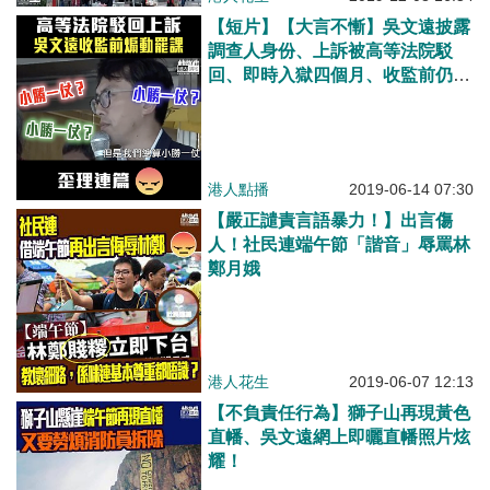
【短片】【大言不慚】吳文遠披露
調查人身份、上訴被高等法院駁
回、即時入獄四個月、收監前仍煽
動罷工罷課​
港人點播
2019-06-14 07:30
【嚴正譴責言語暴力！】出言傷
人！社民連端午節「諧音」辱罵林
鄭月娥
港人花生
2019-06-07 12:13
【不負責任行為】獅子山再現黃色
直幡、吳文遠網上即曬直幡照片炫
耀！