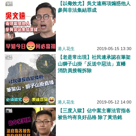
【以儆效尤】吳文遠兩項煽惑他人
參與非法集結罪成
港人花生
2019-05-15 13:30
【老是常出現】社民連承認在筆架
山獅子山掛「反送中惡法」直幡
消防員接報拆除
港人花生
2019-05-12 14:00
【三度入獄】佔中案主審法官指各
被告均有良好品格 除了黃浩銘