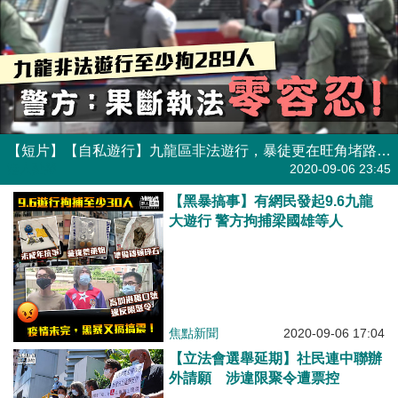
【短片】【自私遊行】九龍區非法遊行，暴徒更在旺角堵路擲雜物。政府強烈譴責行為自私，增加病毒傳播風險，又指叫口號或違港區國安法；中聯辦表明支持警方果斷執法
港人點播
2020-09-06 23:45
【黑暴搞事】有網民發起9.6九龍
大遊行 警方拘捕梁國雄等人
焦點新聞
2020-09-06 17:04
【立法會選舉延期】社民連中聯辦
外請願 涉違限聚令遭票控