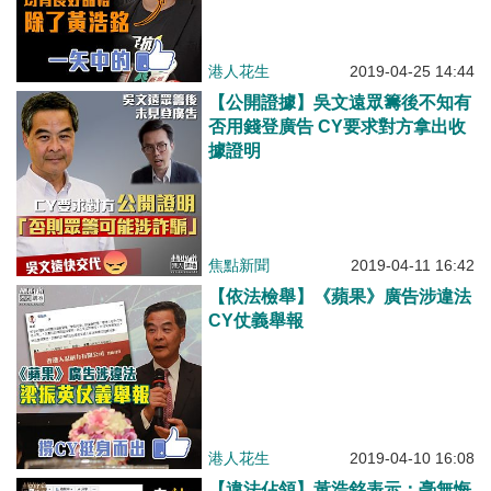
港人花生
2019-04-25 14:44
【公開證據】吳文遠眾籌後不知有
否用錢登廣告 CY要求對方拿出收
據證明
焦點新聞
2019-04-11 16:42
【依法檢舉】《蘋果》廣告涉違法
CY仗義舉報
港人花生
2019-04-10 16:08
【違法佔領】黃浩銘表示：毫無悔