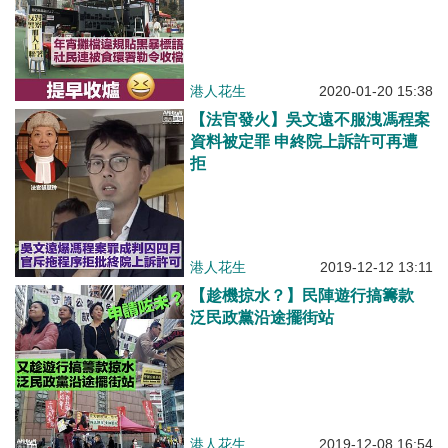
港人花生
2020-01-20 15:38
【法官發火】吳文遠不服洩馮程案
資料被定罪 申終院上訴許可再遭
拒
港人花生
2019-12-12 13:11
【趁機掠水？】民陣遊行搞籌款
泛民政黨沿途擺街站
港人花生
2019-12-08 16:54