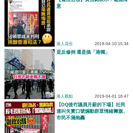
意
港人花生
2019-04-10 15:34
是反修例 還是搞「港獨」
港人觀點
2019-04-01 18:47
【DQ後冇議員月薪的下場】社民
連叫失實口號煽動群眾情緒籌旗、
市民不滿炮轟