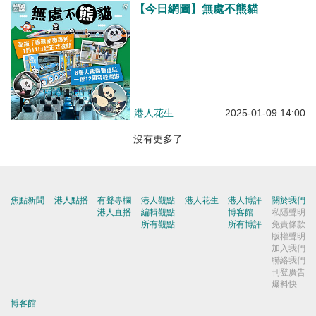
【今日網圖】無處不熊貓
港人花生
2025-01-09 14:00
沒有更多了
焦點新聞
港人點播
有聲專欄
港人觀點
港人花生
港人博評
關於我們
港人直播
編輯觀點
博客館
私隱聲明
所有觀點
所有博評
免責條款
版權聲明
加入我們
聯絡我們
刊登廣告
爆料快
博客館