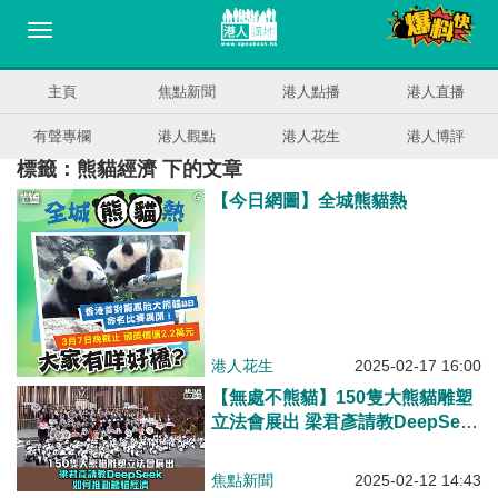
主頁
焦點新聞
港人點播
港人直播
有聲專欄
港人觀點
港人花生
港人博評
標籤：熊貓經濟 下的文章
【今日網圖】全城熊貓熱
港人花生
2025-02-17 16:00
【無處不熊貓】150隻大熊貓雕塑
立法會展出 梁君彥請教DeepSeek
如何推動熊貓經濟：叻過好多議員
焦點新聞
2025-02-12 14:43