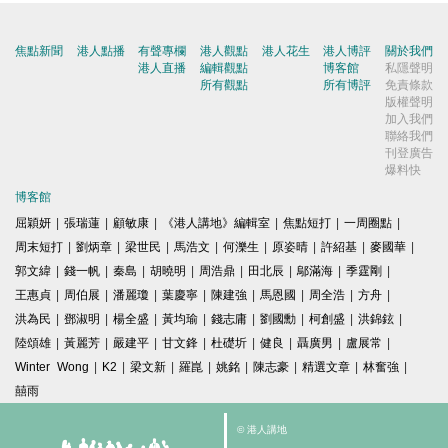
焦點新聞
港人點播
有聲專欄
港人觀點
港人花生
港人博評
關於我們
港人直播
編輯觀點
博客館
私隱聲明
所有觀點
所有博評
免責條款
版權聲明
加入我們
聯絡我們
刊登廣告
爆料快
博客館
屈穎妍
|
張瑞蓮
|
顧敏康
|
《港人講地》編輯室
|
焦點短打
|
一周圈點
|
周末短打
|
劉炳章
|
梁世民
|
馬浩文
|
何濼生
|
原姿晴
|
許紹基
|
麥國華
|
郭文緯
|
錢一帆
|
秦島
|
胡曉明
|
周浩鼎
|
田北辰
|
鄔滿海
|
季霆剛
|
王惠貞
|
周伯展
|
潘麗瓊
|
葉慶寧
|
陳建強
|
馬恩國
|
周全浩
|
方舟
|
洪為民
|
鄧淑明
|
楊全盛
|
黃均瑜
|
錢志庸
|
劉國勳
|
柯創盛
|
洪錦鉉
|
陸頌雄
|
黃麗芳
|
嚴建平
|
甘文鋒
|
杜礎圻
|
健良
|
聶廣男
|
盧展常
|
Winter Wong
|
K2
|
梁文新
|
羅崑
|
姚銘
|
陳志豪
|
精選文章
|
林奮強
|
囍雨
© 港人講地