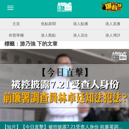
主頁
焦點新聞
港人點播
港人直播
有聲專欄
港人觀點
港人花生
港人博評
標籤：游乃強 下的文章
【短片】【今日直擊】被控披露7.21受查人身份 前廉署調查員林卓廷知法犯法？