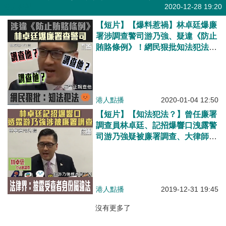
港人點播
2020-12-28 19:20
【短片】【爆料惹禍】林卓廷爆廉
署涉調查警司游乃強、疑違《防止
賄賂條例》！網民狠批知法犯法：
ICAC勿雙重標準、應嚴正執法
港人點播
2020-01-04 12:50
【短片】【知法犯法？】曾任廉署
調查員林卓廷、記招爆響口洩露警
司游乃強疑被廉署調查、大律師龔
靜儀：披露受查者身份違《防止賄
賂條例》、一經定罪最高可判監1
年！
港人點播
2019-12-31 19:45
沒有更多了