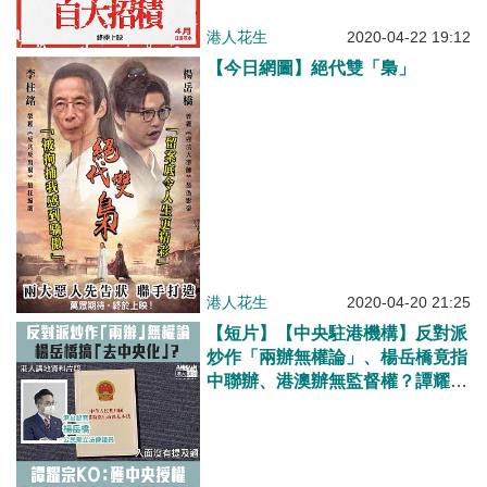
港人花生
2020-04-22 19:12
【今日網圖】絕代雙「梟」
港人花生
2020-04-20 21:25
【短片】【中央駐港機構】反對派
炒作「兩辦無權論」、楊岳橋竟指
中聯辦、港澳辦無監督權？譚耀宗
KO：「兩辦」絕對有監督權！佢
哋指出有違《基本法》嘅運作問
題、唔應該講成係干預！