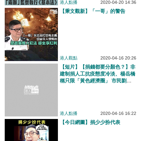
港人點播
2020-04-20 14:36
【秉文觀新】「一哥」的警告
港人觀點
2020-04-16 20:26
【短片】【捐錢都要分顏色？​】非
建制捐人工抗疫態度冷淡、楊岳橋
稱只限「黃色經濟圈」​ 市民劉女
士：逼人表態離譜﹗ 鄭女士：不
為我們做事、不應出薪水給他們
港人點播
2020-04-16 16:22
【今日網圖】捐少少扮代表