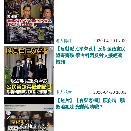
港人博評
2020-04-29 07:00
【反對派民望齊跌】反對派政黨民
望齊齊跌 學者料因反對支援經濟
措施
港人花生
2020-04-28 18:02
【短片】【有聲專欄】原姿晴 - 驕
傲地犯法 光榮地瀆職？