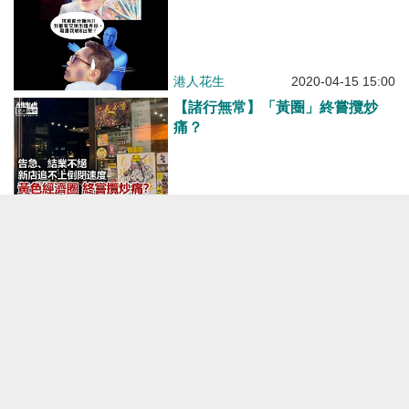
港人花生
2020-04-15 15:00
【諸行無常】「黃圈」終嘗攬炒
痛？
港人觀點
2020-04-14 19:16
【投訴公民黨】終於有人向大律師
公會投訴公民黨要員！ 《星島日
報》指有法律界人士及香港市民連
日向大律師公會投訴公民黨梁家
傑、楊岳橋以及陳淑莊
港人花生
2020-04-14 11:56