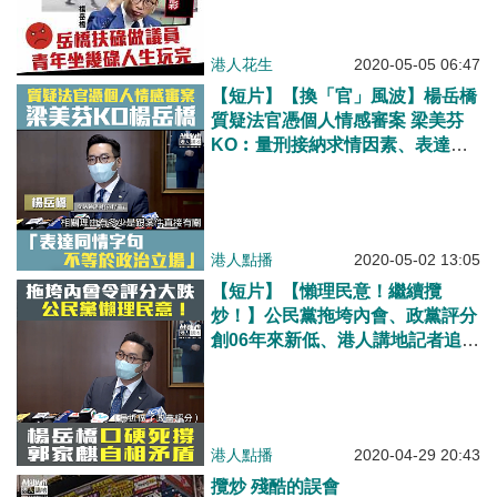
港人花生
2020-05-05 06:47
【短片】【換「官」風波】楊岳橋
質疑法官憑個人情感審案 梁美芬
KO︰量刑接納求情因素、表達同
情不等於政治立場、法官有空間表
達一些意見、跟支持或反對社會運
動是兩件事
港人點播
2020-05-02 13:05
【短片】【懶理民意！繼續攬
炒！】公民黨拖垮內會、政黨評分
創06年來新低​、港人講地記者追問
看法 黨魁楊岳橋繼續死撐「企
硬」 郭家麒前言不對後語
港人點播
2020-04-29 20:43
攬炒 殘酷的誤會