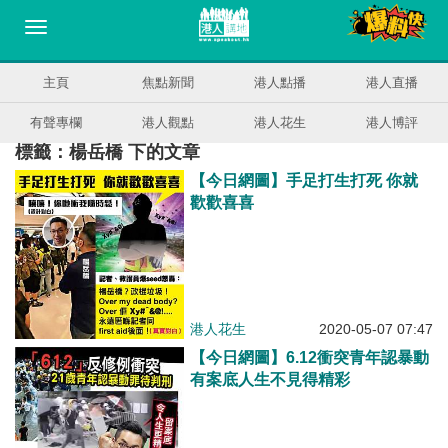
主頁
焦點新聞
港人點播
港人直播
有聲專欄
港人觀點
港人花生
港人博評
標籤：楊岳橋 下的文章
【今日網圖】手足打生打死 你就
歡歡喜喜
港人花生
2020-05-07 07:47
【今日網圖】6.12衝突青年認暴動
有案底人生不見得精彩