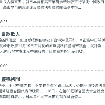
書長古特雷斯，就日本首相高市早苗涉華錯誤言行闡明中國政府
，高市早苗的言論違反國際法與國際關係基本準...
28:25
】自欺欺人
樣隱瞞同否認，但改變唔到佢哋犯下血淋淋嘅罪行！// 正當中日關
長崎市政府11月19日召開長崎原爆資料館營運審議會，就計劃
展示內容的方案出示中期報告。目前資料館介紹到被...
00:00
】靈魂拷問
立即停止干涉中國內政，不要在台灣問題上玩火，否則一切後果將
中國常駐聯合國代表傅聰周二（18日）在第80屆聯合國大會全體會
革問題時表示，日本首相高市早苗近期在國會發...