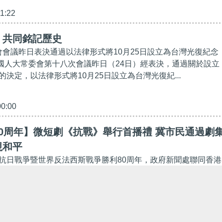
11:22
】共同銘記歷史
委會會議昨日表決通過以法律形式將10月25日設立為台灣光復紀念
屆全國人大常委會第十八次會議昨日（24日）經表決，通過關於設立
決定，以法律形式將10月25日設立為台灣光復紀...
00:00
0周年】微短劇《抗戰》舉行首播禮 冀市民通過劇
視和平
抗日戰爭暨世界反法西斯戰爭勝利80周年，政府新聞處聯同香港
《抗戰》，今日（17日）舉行首播禮啟動儀式。劇集今日起可以
周年專題網頁、政府新聞處和香港電台的網站及社交平...
40:09