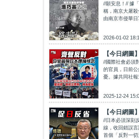
//願安息！//
稱，南京大屠殺
由南京市侵華日
2026-01-02 18:
【今日網圖
//國際社會必
的官員，日前公
憂。據共同社報
2025-12-24 15:
【今日網圖
//日本必須深
線，收回錯誤言
首個「反對一切