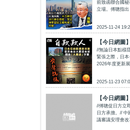
前致函聯合國秘
立場。傅聰指出
2025-11-24 19:
【今日網圖
//無論日本點
緊張之際，日本
2026年度更新
2025-11-23 07:
【今日網圖
//傅聰促日方
日方承擔。// 
議審議安理會改