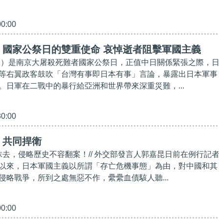
00:00
】國家公祭日的雙重使命 哀悼逝者阻擊軍國主義
3日）是南京大屠殺死難者國家公祭日，正值中日關係緊張之際，
等右翼政客鼓吹「台灣有事即日本有事」言論，暴露出日本軍事
。日軍在二戰中的暴行給亞洲和世界帶來深重災難，...
30:00
】共同捍衛
法抹去，侵略歷史不容翻案！// 外交部發言人郭嘉昆日前在例行記
以來，日本軍國主義以所謂「存亡危機事態」為由，對中國和其
侵略戰爭，所到之處無惡不作，纍纍血債駭人聽...
00:00