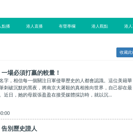
人點播
港人直播
有聲專欄
港人觀點
港人
收藏此
】一場必須打贏的較量！
名字，相信每一個關注日軍侵華歷史的人都會認識。這位美籍華
筆刺破沉默的黑夜，將南京大屠殺的真相推向世界，自己卻在最
。近日，她的母親張盈盈在接受媒體採訪時，就以沉...
30:00
】告別歷史證人