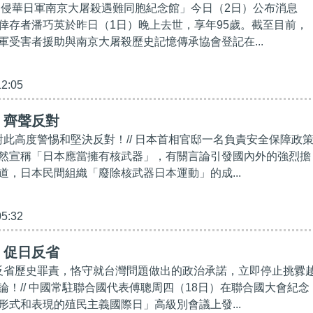
 據「侵華日軍南京大屠殺遇難同胞紀念館」今日（2日）公布消息
倖存者潘巧英於昨日（1日）晚上去世，享年95歲。截至目前，
軍受害者援助與南京大屠殺歷史記憶傳承協會登記在...
12:05
】齊聲反對
須對此高度警惕和堅決反對！// 日本首相官邸一名負責安全保障政
然宣稱「日本應當擁有核武器」，有關言論引發國內外的強烈擔
道，日本民間組織「廢除核武器日本運動」的成...
05:32
】促日反省
刻反省歷史罪責，恪守就台灣問題做出的政治承諾，立即停止挑釁
論！// 中國常駐聯合國代表傅聰周四（18日）在聯合國大會紀念
形式和表現的殖民主義國際日」高級別會議上發...