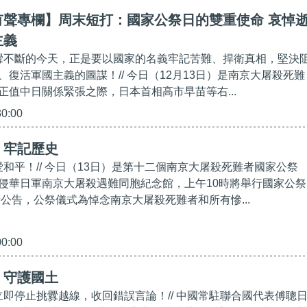
有聲專欄】周末短打：國家公祭日的雙重使命 哀悼
主義
挑釁不斷的今天，正是要以國家的名義牢記苦難、捍衛真相，堅決
復活軍國主義的圖謀！// 今日（12月13日）是南京大屠殺死難
正值中日關係緊張之際，日本首相高市早苗等右...
30:00
】牢記歷史
愛和平！// 今日（13日）是第十二個南京大屠殺死難者國家公祭
侵華日軍南京大屠殺遇難同胞紀念館，上午10時將舉行國家公祭
新公告，公祭儀式為悼念南京大屠殺死難者和所有慘...
00:00
】守護國土
方立即停止挑釁越線，收回錯誤言論！// 中國常駐聯合國代表傅聰