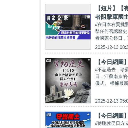
【短片】【
者阻擊軍國
//在日本右翼
擊任何否認歷史、
者國家公祭日，
2025-12-13 08:
【今日網圖
//不忘過去，珍
日，江蘇南京的
儀式。 根據最
2025-12-13 05:
【今日網圖
//傅聰敦促日