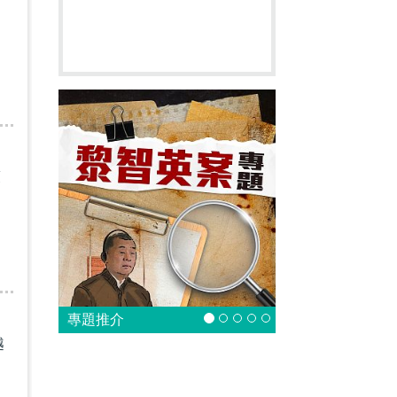
策
專題推介
越