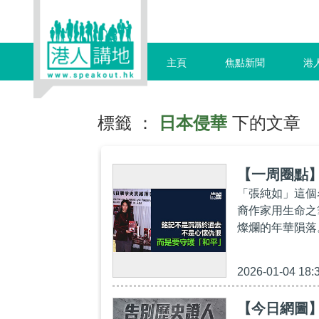
主頁
焦點新聞
港
標籤 ：
日本侵華
下的文章
【一周圈點
「張純如」這個
裔作家用生命之
燦爛的年華隕落
2026-01-04 18:
【今日網圖