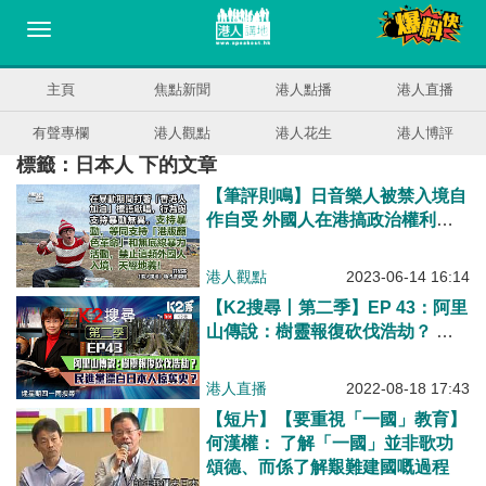
主頁
焦點新聞
港人點播
港人直播
有聲專欄
港人觀點
港人花生
港人博評
標籤：日本人 下的文章
【筆評則鳴】日音樂人被禁入境自
作自受 外國人在港搞政治權利非
必然
港人觀點
2023-06-14 16:14
【K2搜尋丨第二季】EP 43：阿里
山傳說：樹靈報復砍伐浩劫？ 民
進黨漂白日本人掠奪史？
港人直播
2022-08-18 17:43
【短片】【要重視「一國」教育】
何漢權： 了解「一國」並非歌功
頌德、而係了解艱難建國嘅過程