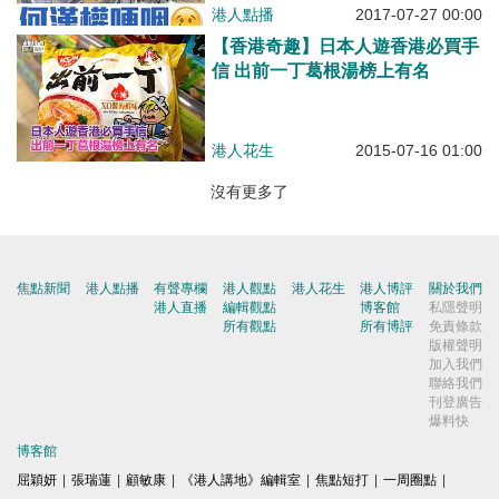
港人點播
2017-07-27 00:00
【香港奇趣】日本人遊香港必買手
信 出前一丁葛根湯榜上有名
港人花生
2015-07-16 01:00
沒有更多了
焦點新聞
港人點播
有聲專欄
港人觀點
港人花生
港人博評
關於我們
港人直播
編輯觀點
博客館
私隱聲明
所有觀點
所有博評
免責條款
版權聲明
加入我們
聯絡我們
刊登廣告
爆料快
博客館
屈穎妍
|
張瑞蓮
|
顧敏康
|
《港人講地》編輯室
|
焦點短打
|
一周圈點
|