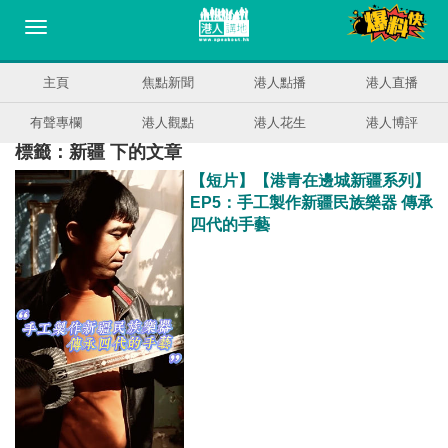
主頁
焦點新聞
港人點播
港人直播
有聲專欄
港人觀點
港人花生
港人博評
標籤：新疆 下的文章
【短片】【港青在邊城新疆系列】
EP5：手工製作新疆民族樂器 傳承
四代的手藝