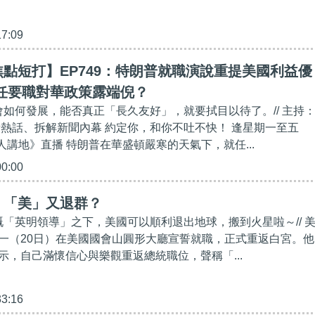
17:09
點短打】EP749：特朗普就職演說重提美國利益優
任要職對華政策露端倪？
係會如何發展，能否真正「長久友好」，就要拭目以待了。// 主持
新熱話、拆解新聞內幕 約定你，和你不吐不快！ 逢星期一至五
《港人講地》直播 特朗普在華盛頓嚴寒的天氣下，就任...
00:00
】「美」又退群？
嘅「英明領導」之下，美國可以順利退出地球，搬到火星啦‌～// 
一（20日）在美國國會山圓形大廳宣誓就職，正式重返白宮。他
示，自己滿懷信心與樂觀重返總統職位，聲稱「...
33:16