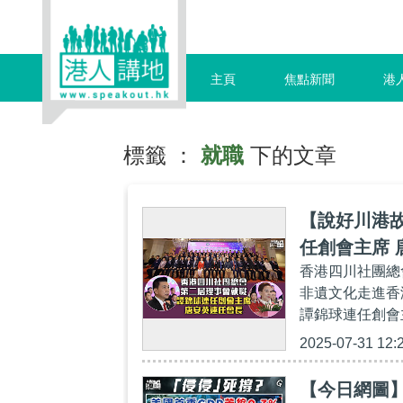
主頁
焦點新聞
港
標籤 ：
就職
下的文章
【說好川港
任創會主席 
香港四川社團總
非遺文化走進香
譚錦球連任創會
2025-07-31 12:
【今日網圖