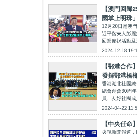
【澳門回歸2
國掌上明珠
12月20日是
近平偕夫人彭麗
回歸慶祝活動及
2024-12-18 19:
【鄂港合作】
發揮鄂港橋
香港湖北社團總
總會創會30周
員、友好社團成員
2024-04-22 11:
【中央任命
央視新聞報道，