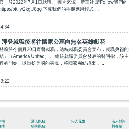
，於2022年7月1日就職。 圖片來源：新華社 請Follow我們的
ttps://bit.ly/2kgU8qg 下載我們的手機應用程式，...
34:34
】拜登就職後將往國家公墓向無名英雄獻花
登將於今個月20日宣誓就職，總統就職委員會宣布，就職典禮的
」（America United）。 總統就職委員會發表的聲明指，該主
程的開始，以重拾美國的靈魂，將國家團結起來，...
53:22
專欄
港人觀點
港人花生
港人博評
直播
編輯觀點
博客館