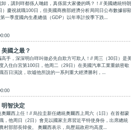
得就卸，講到咩都係人哋錯，真係當大家傻的嗎？！// 美國總統特
0日）慶祝就職100日，但美國商務部經濟分析局同日公布數據卻
年第一季度國內生產總值（GDP）以年率計按季下跌...
00:00
】美國之最？
騙高手，深深明白咩叫做必先自欺方可欺人！// 周三（30日）是
度入住白宮第100日，他周二（29日）在美國汽車工業重鎮密歇
職百日演說，吹噓他所說的一系列重大經濟勝利，...
00:00
】明智決定
統奧爾西上任！// 烏拉圭新任總統奧爾西上周六（1日）在首都蒙
職，他周日（2日）會見以國家主席習近平特使身份，出席總統
農村部部長韓俊。 奧爾西表示，烏歷屆政府均高度...