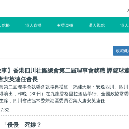
0
人點播
港人直播
有聲專欄
港人觀點
港人
收藏此
故事】香港四川社團總會第二屆理事會就職 譚錦球
唐安英連任會長
會第二屆理事會執委會就職典禮暨「錦繡天府・安逸四川」四川
港演出，昨晚（30日）在九龍香格里拉酒店舉行。全國政協常委
主席，四川省政協常委兼港區委員召集人唐安英連任...
27:32
】「侵侵」死撐？