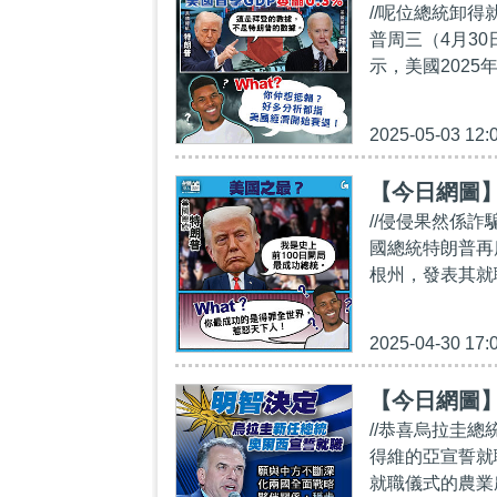
//呢位總統卸
普周三（4月3
示，美國2025
2025-05-03 12:
【今日網圖
//侵侵果然係詐
國總統特朗普再
根州，發表其就
2025-04-30 17:
【今日網圖
//恭喜烏拉圭總
得維的亞宣誓就
就職儀式的農業