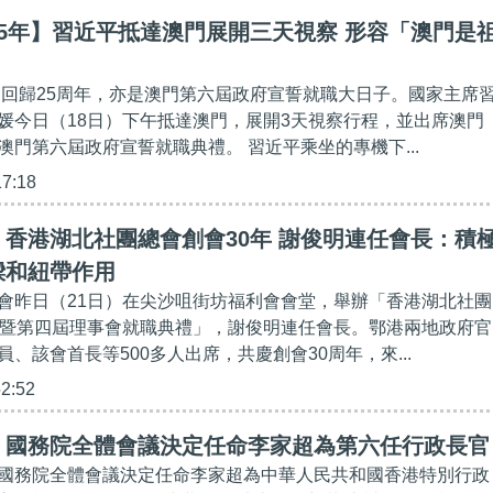
5年】習近平抵達澳門展開三天視察 形容「澳門是
」
澳門回歸25周年，亦是澳門第六屆政府宣誓就職大日子。國家主席
媛今日（18日）下午抵達澳門，展開3天視察行程，並出席澳門
澳門第六屆政府宣誓就職典禮。 習近平乘坐的專機下...
17:18
香港湖北社團總會創會30年 謝俊明連任會長：積
樑和紐帶作用
會昨日（21日）在尖沙咀街坊福利會會堂，舉辦「香港湖北社團
年暨第四屆理事會就職典禮」，謝俊明連任會長。鄂港兩地政府官
、該會首長等500多人出席，共慶創會30周年，來...
52:52
】國務院全體會議決定任命李家超為第六任行政長官
國務院全體會議決定任命李家超為中華人民共和國香港特別行政