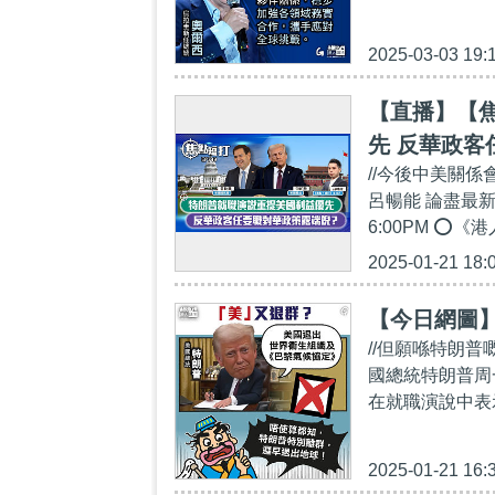
2025-03-03 19:
【直播】【焦
先 反華政客
//今後中美關
呂暢能 論盡最
6:00PM ⭕
2025-01-21 18:
【今日網圖
//但願喺特朗普
國總統特朗普周
在就職演說中表
2025-01-21 16: