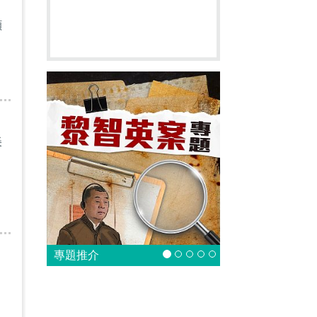
朗
顯
美
專題推介