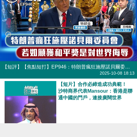
【短評】【焦點短打】EP946：特朗普瘋狂施壓諾貝爾委員會 若如願獲和平獎是對世界侮辱
港人直播
2025-10-08 18:13
【短片】合作必締造成功典範！
沙特商界代表Mansour：香港是聯
通中國的門戶，連接廣闊世界