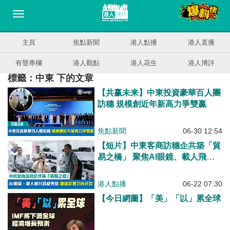
主頁
焦點新聞
港人點播
港人直播
有聲專欄
港人觀點
港人花生
港人博評
標籤：中東 下的文章
【共赢未来】中東投資豪華百人團
訪穗 規模創近年新高力爭雙贏
焦點新聞
06-30 12:54
【短片】中東客商訪穗企共築「貿
易之橋」 聚焦AI眼鏡、載人飛行
器「廣貨」影響力再升溫
港人點播
06-22 07:30
【今日網圖】「美」「以」累全球